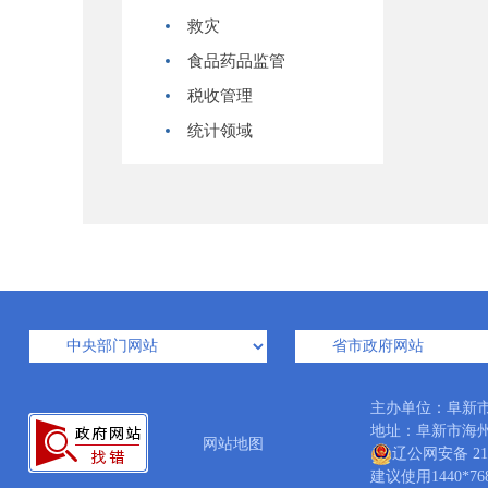
救灾
食品药品监管
税收管理
统计领域
主办单位：阜新
地址：阜新市海州区中
网站地图
辽公网安备 210
建议使用1440*7