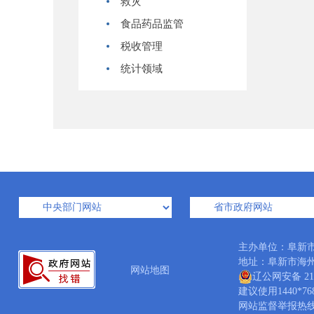
救灾
食品药品监管
税收管理
统计领域
主办单位：阜新
地址：阜新市海州区中
网站地图
辽公网安备 210
建议使用1440*7
网站监督举报热线：04