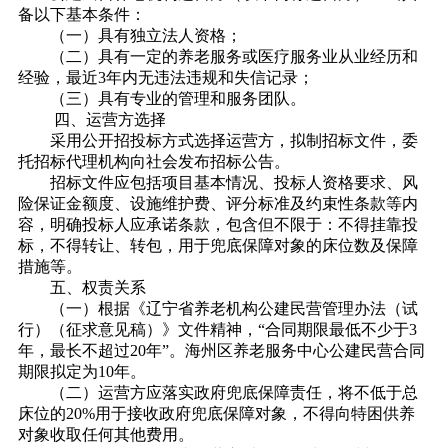
备以下基本条件：
（一）具有独立法人资格；
（二）具有一定的养老服务或医疗服务业从业经历和
经验，最近
3年内无违法违规和失信记录；
（三）具有专业的管理和服务团队。
四、运营方选择
采用公开招投标方式选择运营方，
拟制招标文件，委
托招标代理机构向社会发布招标公告。
招标文件应包括项目基本情况、投标人资格要求、风
险保证金额度、设施维护费、评分标准及约束性条款等内
容，明确投标人应承诺条款，包含但不限于：不得挂靠投
标，不得转让、转包，用于兜底保障对象的床位数及保障
措施等。
五、
权责关系
（一）根据《
辽宁省养老机构公建民营管理办法（试
行）（征求意见稿）
》文件精神，
“
合同期限最低不少于
3
年，最长不超过20年
”。
海州区养老服务中心公建民营
合同
期限拟定为
10年。
（
二
）
运营方应落实政府兜底保障责任，将不低于总
床位的
20%用于接收政府兜底保障对象，不得向特困供养
对象收取任何其他费用。