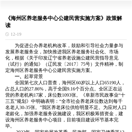
《海州区养老服务中心公建民营实施方案》政策解
读
12-19
为促进公办养老机构改革，鼓励和引导社会力量参与
发展养老服务业，加快推进我区养老服务社会化、市场
化，根据《关于印发辽宁省养老设施公建民营指导意见
（试行）的通知》（辽民发〔
2017〕75号）文件精神，
制
定海州区养老服务中心公建民营实施方案。
一、
起草背景
全国第七次人口普查，海州区
60岁以上人口65190人，
占总人口的27.86%，高于全国9.16个百分点。全区正在运
营的养老机构17家，床位数1093张。《阜新市民政事业“十
三五”规划》中明确表明：“全市社会养老床位数达到每千
名老人30-35张。”我区养老床位供给明显不足。为应对人口
老龄化，加强养老服务设施建设，我区积极筹措资金，建
设
海州区养老服务中心项目，目前项目建设环节基本完
毕。