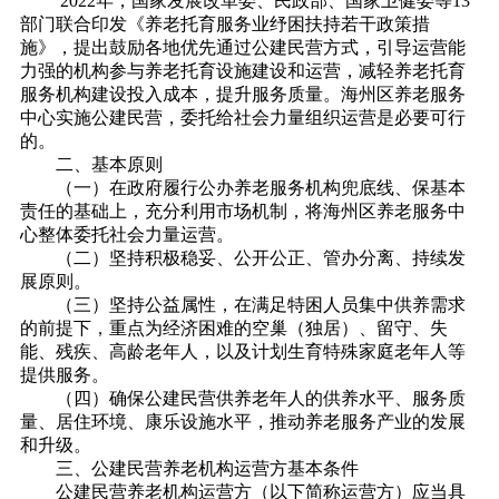
2022年，国家发展改革委、民政部、国家卫健委等13
部门联合印发《养老托育服务业纾困扶持若干政策措
施》，提出鼓励各地优先通过公建民营方式，引导运营能
力强的机构参与养老托育设施建设和运营，减轻养老托育
服务机构建设投入成本，提升服务质量。
海州区养老服务
中心实施公建民营，委托给社会力量组织运营是必要可行
的。
二、基本原则
（一）在政府履行公办养老服务机构兜底线、保基本
责任的基础上，充分利用市场机制，将海州区养老服务中
心整体委托社会力量运营。
（二）坚持积极稳妥、公开公正、管办分离、持续发
展原则。
（三）坚持公益属性，在满足特困人员集中供养需求
的前提下，重点为经济困难的空巢（独居）、留守、失
能、残疾、高龄老年人，以及计划生育特殊家庭老年人等
提供服务。
（四）确保公建民营供养老年人的供养水平、服务质
量、居住环境、康乐设施水平，推动养老服务产业的发展
和升级。
三、公建民营养老机构运营方基本条件
公建民营养老机构运营方（以下简称运营方）应当具