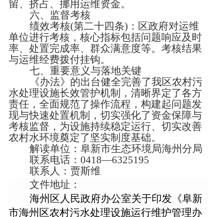
留、挤占、挪用运维资金。
六、监督考核
绩效考核
(第二十四条)：区政府对运维
单位进行考核，核心指标包括问题响应及时
率、处置完成率、群众满意度等。考核结果
与运维经费拨付挂钩。
七、重要意义与落地关键
《办法》的出台健全完善了我区农村污
水处理设施长效管护机制，清晰界定了各方
责任，全面规范了操作流程，构建起问题发
现与快速处置机制，切实强化了资金保障与
考核监督，为设施持续稳定运行、切实改善
农村水环境奠定了坚实制度基础。
解读单位：阜新市生态环境局海州分局
联系电话：
0418—6325195
联系人：贾斯维
文件地址：
海州区人民政府办公室关于印发《阜新
市海州区农村污水处理设施运行维护管理办