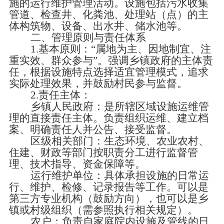
施的运行维护管理活动。设施包括污水收集
管道、检查井、化粪池、处理站（点）的主
体构筑物、设备、出水井、储水池等。
二、管理原则与责任体系
1.基本原则：“属地为主、因地制宜、注
重实效、群众参与”。强调乡镇政府的主体责
任，根据设施特点选择适宜管理模式，追求
实际处理效果，并鼓励村民参与监督。
2.责任主体：
乡镇人民政府：是所辖区域设施运维管
理的直接责任主体。负责组织运维、建立档
案、明确责任人并公告、接受监督。
区级相关部门：生态环境、农业农村、
住建、财政等部门按职责分工进行监督管
理、技术指导、资金保障等。
运行维护单位：具体承担设施的日常运
行、维护、检修、记录报告等工作。可以是
第三方专业机构（鼓励方向），也可以是乡
镇或村级组织（需参照执行相关规定）。
农户：负责自家庭院内设施及管线的日