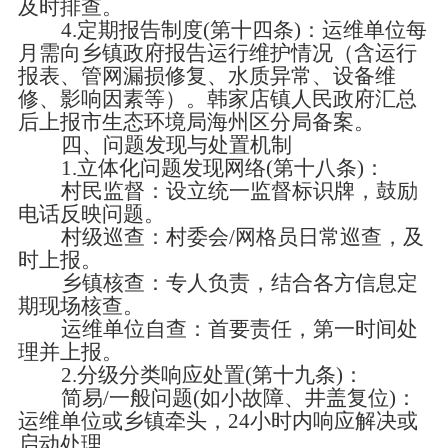
及时排查。
4.定期报告制度(第十四条)：运维单位每
月需向乡镇政府报告运行维护情况（含运行
报表、管网漏损修复、水质异常、设备维
修、影响因素等）。韩家店镇人民政府汇总
后上报市生态环境局海州区分局备案。
四、问题发现与处置机制
1.立体化问题发现网络(第十八条)：
村民监督：设立统一监督标识牌，鼓励
电话反映问题。
村级巡查：村委会
/网格员日常巡查，及
时上报。
乡镇核查：专人负责，结合各方信息定
期现场核查。
运维单位自查：首要责任，第一时间处
理并上报。
2.分级分类响应处置(第十九条)：
简易
/一般问题(如小故障、井盖复位)：
运维单位或乡镇牵头，24小时内响应解决或
启动处理。