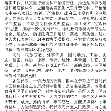
落实工作。认真履行全面从严治党责任，推进党风廉政建
设和反腐败斗争，全面落实意识形态工作责任制，严格落
实中央八项规定精神。严格执行政府工作规程和议事规
则，自觉接受人大及其常委会法律监督、工作监督和政协
民主监督，主动接受社会各界监督。牢固树立
“过紧日
子”思想，压减一般性支出15％。推动政府系统内部管理法
治化、规范化，确保政府工作透明、高效，高质量办结20
件人大代表建议、24件政协委员提案。落实党管武装各项
工作，圆满完成基干民兵跨区域驻训任务，民兵分队拉动
点验工作被省军区评为优秀。
同时，民族宗教、外事侨务、国防动员、工会、史
志、档案、科协、保密、审计、统计、共青团、妇联、工
商联、红十字、慈善等各项工作取得了新的成绩。驻区单
位、消防、金融机构、税务、电力、通信等单位为海州发
展作出了积极贡献。
各位代表，一切成绩的取得，根本在于习近平新时代
中国特色社会主义思想科学指引，是省委省政府、市委市
政府和区委正确领导、科学决策的结果，是区人大、区政
协和社会各界有效监督、大力支持的结果，是全区人民埋
头苦干、顽强拼搏的结果。唯知感恩，方能接续奋斗；唯
有奋斗，方能创造辉煌。我代表海州区人民政府，向在各