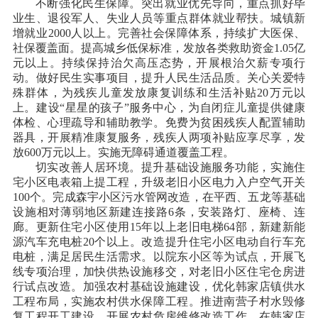
不断强化民生保障。突出就业优先导向，重点抓好毕
业生、退役军人、失业人员等重点群体就业帮扶。城镇新
增就业
2000人以上。完善社会保障体系，持续扩大医保、
社保覆盖面。提高城乡低保标准，发放各类救助资金1.05亿
元以上。持续保持治欠高压态势，开展根治欠薪专项行
动。做好民生实事项目，提升人民生活品质。关心关爱特
殊群体，为残疾儿童发放康复训练和生活补贴20万元以
上。建设“星星的孩子”服务中心，为自闭症儿童提供健康
体检、心理疏导和辅助教学。免费为贫困残疾人配置辅助
器具，开展精准康复服务，残疾人两项补贴应享尽享，发
放600万元以上。实施无障碍通道覆盖工程。
切实改善人居环境。提升基础设施服务功能，实施住
宅小区电表箱上提工程，升级老旧小区电力入户空气开关
100个。完成森宇小区污水管网改造，在平西、五龙等基础
设施相对薄弱地区新建连接路6条，安装路灯、座椅、连
廊。更新住宅小区使用15年以上老旧电梯64部，新建新能
源汽车充电桩20个以上。改造提升住宅小区电动自行车充
电桩，满足居民生活需求。以院东小区等为试点，开展飞
线专项治理，加快供热设施移交，对老旧小区住宅仓房进
行试点改造。加强农村基础设施建设，优化韩家店镇供水
工程布局，实施农村供水保障工程。推进南营子村水毁修
复工程开工建设。开展农村危房维修改造工作。在韩家店