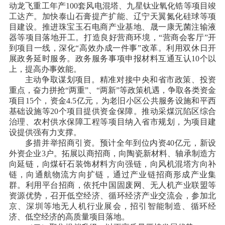
动龙飞重工年产100套风电混塔、九星钛业氧化锆等项目竣
工达产。加快泰山石膏提产扩能、辽宁天翼氮化硅球等项
目建设。推进珠宝玉石电商产业基地、晟一康无菌注输液
器等项目落地开工。打造良好营商环境，“营商会客厅”开
到项目一线，深化“高效办成一件事”改革。利用双休日开
展政务延时服务。政务服务事项申报材料互通互认10个以
上，提高办事效能。
主动争取谋划项目。精准对接中央和省市政策、投资
重点，奋力拼抢
“两重”、“两新”等政策机遇，争取各类资金
项目15个，资金4.5亿元，为老旧小区公共服务设施和平西
基础设施等20个项目提供资金保障。推动采煤沉陷区综合
治理、农村供水保障工程等项目纳入省市规划，为项目建
设提供强有力支撑。
多措并举招商引资。预计全年到位内资
40亿元，新设
外资企业3户。拓展以商招商，向陶瓷新材料、轴承制造方
向延链，向煤矸石装饰材料方向强链，向风机混塔方向补
链，向通航物流方向扩链，通过产业链招商形成产业集
群。利用平台招商，依托中国固废网、无人机产业联盟等
资源优势，召开低空经济、循环经济产业交流会，参加北
京、深圳等地无人机行业展会，招引智能制造、循环经
济、低空经济的高质量项目落地。