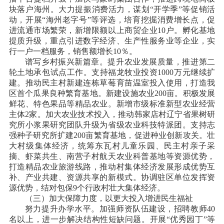
块落户海州。大力提振消费活力，谋划“开学季”等促销活
动，开展“海州老字号”等评选，培育挖掘消费增长点，促
进流通市场繁荣，新增限额以上商贸企业10户。孵化基地
提质升级，重点引进数字经济、生产性服务业等企业，实
行一户一档服务，销售额增长10％。
谱写乡村振兴新篇章。提升农业发展质量，推进第二
轮土地承包试点工作。支持福龙牧业投资
1000万元继续扩
建。推动民主村新建连栋草莓育苗温室投入使用，打造我
区首个瓜果良种繁育基地。新建设施农业200亩。积极发展
鲜花、特色果品等精品农业。新增市级标准新型农业经营
主体2家。加大农业技术投入，推动韩家店村辽宁省果树研
究所小浆果研究团队升级为省级农业科技特派团。支持志
强种子研究所扩建200亩繁育基地，促进种业创新攻关。壮
大村级集体经济，统筹东瓦村儿童乐园、民主村亲子采
摘、虾菜共生、南营子村航天农业科普基地等资源优势，
打造精品农业旅游线路，推动村集体经济发展形成优势互
补、产业共建、资源共享的新模式。协调驻区单位发挥资
源优势，结对包保9个行政村壮大集体经济。
（三）加大保障力度，以更大投入增进民生福祉
努力提升办学水平。加强师资队伍建设，招聘教师
40
名以上，进一步解决结构性短缺问题。开展“优秀园丁”等