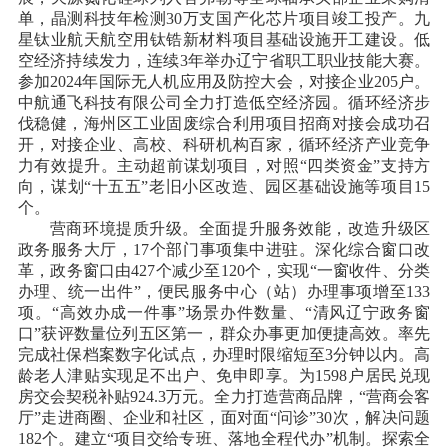
单，晶测科技年检测30万支国产化芯片项目竣工投产。九
星钛业航天航空用钛锆新材料项目基础设施开工建设。低
空经济持续发力，连续3年举办辽宁省职工职业技能大赛。
参加2024年国际无人机应用及防控大会，对接企业205户。
中航通飞科技有限公司全力打造低空经济园。循环经济步
伐稳健，海州区工业固废综合利用项目招商对接会成功召
开，对接企业、高校、科研机构百家，循环经济产业竞争
力有效提升。主动超前谋划项目，对照“四类资金”支持方
向，谋划“十五五”老旧小区改造、园区基础设施等项目15
个。
营商环境提质升级。全面提升服务效能，改造升级区
政务服务大厅，
17个部门事项集中进驻。深化综合窗口改
革，政务窗口由427个减少至120个，实现“一窗收件、分类
办理、统一出件”，便民服务中心（站）办理事项增至133
项。“高效办成一件事”场景办件数量、“清风辽宁政务窗
口”获评数量位列五区第一，群众办事更加便捷高效。率先
完成社保档案数字化试点，办理时限缩短至3分钟以内。高
龄老人津贴实现足不出户、免申即享。为1598户居民兑现
房交会契税补贴924.3万元。全力打造营商品牌，“营商会客
厅”走进商圈、企业和社区，面对面“问诊”30次，解决问题
182个。建立“项目交给专班、落地全程代办”机制。探索全