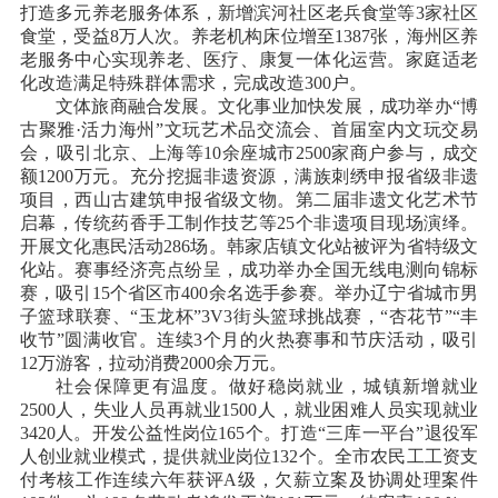
打造多元养老服务体系，新增滨河社区老兵食堂等3家社区
食堂，受益8万人次。养老机构床位增至1387张，海州区养
老服务中心实现养老、医疗、康复一体化运营。家庭适老
化改造满足特殊群体需求，完成改造300户。
文体旅商融合发展。文化事业加快发展，成功举办
“博
古聚雅·活力海州”文玩艺术品交流会、首届室内文玩交易
会，吸引北京、上海等10余座城市2500家商户参与，成交
额1200万元。充分挖掘非遗资源，满族刺绣申报省级非遗
项目，西山古建筑申报省级文物。第二届非遗文化艺术节
启幕，传统药香手工制作技艺等25个非遗项目现场演绎。
开展文化惠民活动286场。韩家店镇文化站被评为省特级文
化站。赛事经济亮点纷呈，成功举办全国无线电测向锦标
赛，吸引15个省区市400余名选手参赛。举办辽宁省城市男
子篮球联赛、“玉龙杯”3V3街头篮球挑战赛，“杏花节”“丰
收节”圆满收官。连续3个月的火热赛事和节庆活动，吸引
12万游客，拉动消费2000余万元。
社会保障更有温度。做好稳岗就业，城镇新增就业
2500人，失业人员再就业1500人，就业困难人员实现就业
3420人。开发公益性岗位165个。打造“三库一平台”退役军
人创业就业模式，提供就业岗位132个。全市农民工工资支
付考核工作连续六年获评A级，欠薪立案及协调处理案件