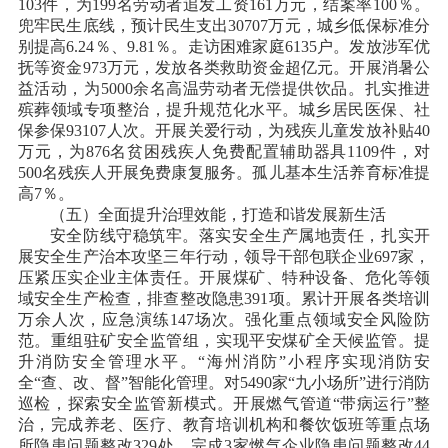
103件，为199名劳动者追发工资161万元，结案率100％。
兜牢民生底线，预计民生支出30707万元，城乡低保标准分
别提高6.24％、9.81％。走访困难家庭6135户。发放涉军优
抚等资金973万元，发放各类救助资金超亿元。开展消暑公
益活动，为5000余名高温劳动者无偿提供饮品。扎实推进
殡葬领域专项整治，提升规范化水平。城乡居民医保、社
保参保93107人次。开展关爱行动，为残疾儿童发放补贴40
万元，为876名贫困残疾人免费配置辅助器具1109件，对
500名残疾人开展免费康复服务。孤儿基本生活养育标准提
高7％。
（五）全面提升治理效能，打造和谐发展新生活
安全防线守稳筑牢。落实安全生产属地责任，扎实开
展安全生产治本攻坚三年行动，领导干部包联企业
697家，
压紧压实企业主体责任。开展煤矿、特种设备、危化等领
域安全生产检查，排查整改隐患391项。累计开展各类培训
万余人次，应急演练147场次。强化重点领域安全风险防
范。重组驻矿安全监管组，实现平安煤矿全天候监管。提
升消防安全管理水平。“海州消防”小程序实现消防安
全“查、改、督”智能化管理。对5490家“九小场所”进行消防
巡检，探索安全监管新模式。开展燃气管道“带病运行”整
治，完成养老、医疗、教育培训机构和餐饮饭班等重点场
所隐患问题整改329处。完成3家燃气企业隐患问题整改44