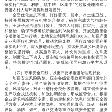
镇实行“户集、村收、镇中转、区集中”的垃圾处理模式，
促进农村人居环境得到显著提升。
全面优化生态环境。打好蓝天、碧水、净土保卫战，
持续开展挥发性有机物综合整治，确保完成大气指标任
务。王营子河治理项目竣工。加强入河排污口审批、监测
和整治，确保市级考核断面达到
Ⅳ类标准。开展危险废物
专项整治三年行动，土地安全利用率达到100％。加强产废
企业和医疗机构管理，推动危险废物、医疗废物处置利用
率实现100％。深入推进环境整治，持续开展城乡环境综合
整治攻坚行动，以实施吹哨人、路长制为重点，在常态
化、制度化上下功夫，落实城市街路网格化实名制管理体
系。持续推进全域苗圃化，完成绿化面积20万平方米以
上。
（四）守牢安全底线，以更严要求推进治理现代化
加强安全风险防范。压实各级党委政府和部门属地的
安全生产责任，健全完善各项制度。根据企业的行业类
别、风险等级，对企业进行分类分级管理。建立健全安全
生产联合执法机制，加强协调配合，形成监管合力。根据
企业需求精准匹配专家，提供定制化的隐患排查和安全管
理方案，从根本上消除隐患。切实强化食品、煤矿、特种
设备、消防、燃气、道路交通等重点领域安全监管，坚决