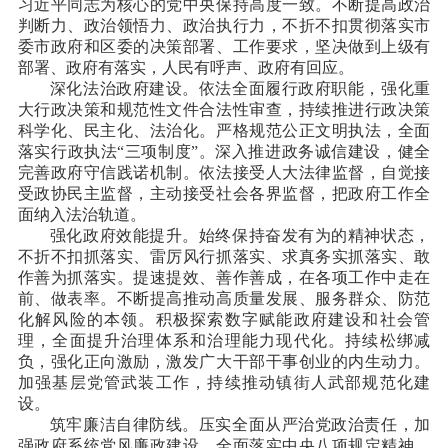
习近平同志为核心的党中央保持高度一致。不断提高政治
判断力、政治领悟力、政治执行力，不折不扣贯彻落实市
委市政府和区委的决策部署、工作要求，坚决做到上级有
部署、政府有落实，人民有呼声、政府有回应。
深化法治政府建设。依法全面履行政府职能，强化重
大行政决策和规范性文件合法性审查，持续推进行政决策
科学化、民主化、法治化。严格规范公正文明执法，全面
落实行政执法
“三项制度”。深入推进政务诚信建设，健全
完善政府守信践诺机制。依法接受人大法律监督，自觉接
受政协民主监督，主动接受社会各界监督，把政府工作全
面纳入法治轨道。
强化政府效能提升。始终保持奋发有为的精神状态，
不折不扣抓落实、雷厉风行抓落实、求真务实抓落实、敢
作善为抓落实。提速提效、善作善成，在各项工作中走在
前、做表率。不断提高推动高质量发展、服务群众、防范
化解风险的本领。积极探索数字赋能政府建设和社会管
理，全面提升治理体系和治理能力现代化。持续松绑减
负，强化正向激励，激发广大干部干事创业的内生动力。
加强基层党管武装工作，持续推动镇街人武部规范化建
设。
筑牢廉洁自律防线。压实全面从严治党政治责任，加
强政府系统党风廉政建设，全面落实中央八项规定精神，