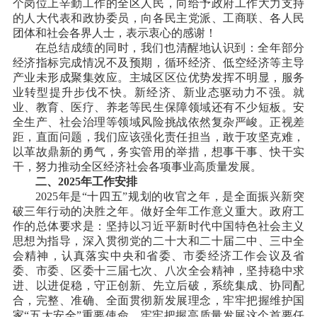
个岗位上辛勤工作的全区人民，向给予政府工作大力支持
的人大代表和政协委员，向各民主党派、工商联、各人民
团体和社会各界人士，表示衷心的感谢！
在总结成绩的同时，我们也清醒地认识到：全年部分
经济指标完成情况不及预期，循环经济、低空经济等主导
产业未形成聚集效应。主城区区位优势发挥不明显，服务
业转型提升步伐不快。新经济、新业态驱动力不强。就
业、教育、医疗、养老等民生保障领域还有不少短板。安
全生产、社会治理等领域风险挑战依然复杂严峻。正视差
距，直面问题，我们应该强化责任担当，敢于攻坚克难，
以革故鼎新的勇气，务实管用的举措，想事干事、快干实
干，努力推动全区经济社会各项事业高质量发展。
二、
2025年工作安排
2025年是“十四五”规划的收官之年，是全面振兴新突
破三年行动的决胜之年。做好全年工作意义重大。政府工
作的总体要求是：坚持以习近平新时代中国特色社会主义
思想为指导，深入贯彻党的二十大和二十届二中、三中全
会精神，认真落实中央和省委、市委经济工作会议及省
委、市委、区委十三届七次、八次全会精神，坚持稳中求
进、以进促稳，守正创新、先立后破，系统集成、协同配
合，完整、准确、全面贯彻新发展理念，牢牢把握维护国
家“五大安全”重要使命，牢牢把握高质量发展这个首要任