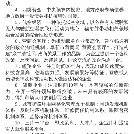
动。
4．四类资金：中央预算内投资、地方政府专项债券、
地方政府一般债券和抗疫特别国债。
5．低空经济：一种依托低空空域，以各种有人驾驶和
无人驾驶航空器的飞行活动为核心，辐射并带动相关领域
融合发展的综合性经济形态。
6．营商会客厅：为推动服务企业常态化，建立畅通有
效的政企沟通机制，阜新市营商局“营商会客厅”，打造构
建“亲”“清”新型政商关系工作的品牌，为企业提供一个咨询
政策、反映问题、反馈意见、讨论交流的政企沟通平台。
7．瞪羚企业：注册时间20年内，表现出成长速度快、
科技含量高、创新能力强、发展前景好等特征，营收或人
员增长率及科技活动投入强度达标的企业。
8．雏鹰企业：注册时间10年内，具有较强的创新能
力，在某一细分领域取得突破，未来具有较高的发展潜
力，得到市场认可的创新型企业。
9．城市街路环境网格化管理五个机制：问题发现机制
体系、及时响应机制体系、维修责任机制体系、跟踪督落
机制体系、监督考评机制体系。
10．三库一平台：即政策库、人才库、企业库和退役
军人就业服务平台。