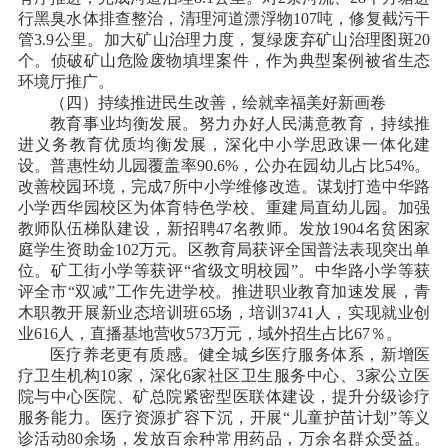
行黑臭水体排查整治，清理河道漂浮物107吨，修复截污干
管3.9公里。加大矿山治理力度，复绿废弃矿山治理图斑20
个。侦破矿山危险废物填埋案件，作为典型案例被省生态
环境厅推广。
（四）持续推进民生改善，绘就幸福美好新画卷
教育事业均衡发展。努力办好人民满意教育，持续推
进义务教育优质均衡发展，深化中小学思政课一体化建
设。普惠性幼儿园覆盖率
90.6%，公办在园幼儿占比54%。
改善校园环境，完成7所中小学维修改造。谋划打造中华路
小学西华园校区为体育特色学校、重建局直幼儿园。加强
教师队伍梯队建设，新招聘47名教师。发放1904名贫困家
庭学生资助金102万元。区教育局获评全国普法表现突出单
位。矿工街小学等获评“省级文明校园”。中华路小学等获
评全市“双减”工作先进学校。推进职业教育加速发展，青
木职教开展新业态培训班65场，培训3741人，实现就业创
业616人，直播基地营收573万元，域外招生占比67％。
医疗养老更有质感。健全城乡医疗服务体系，新增医
疗卫生机构
10家，深化6家社区卫生服务中心、3家公立医
院与中心医院、矿总院紧密型医联体建设，提升分级诊疗
服务能力。医疗资源扩容下沉，开展“儿童护苗计划”等义
诊活动80余场，发放百余种常用药品，万余名群众受益。