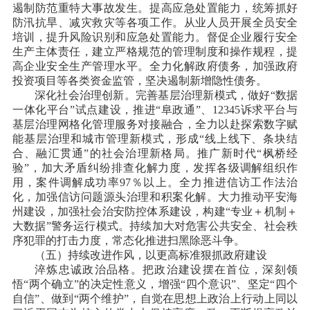
遏制防范重特大事故发生。提高应急处置能力，统筹抓好
防汛抗旱、减灾救灾等各项工作。从业人员开展全员安全
培训，提升风险识别和应急处置能力。督促企业履行安全
生产主体责任，建立严格规范的管理制度和操作规程，提
高企业安全生产管理水平。全力化解政府债务，加强政府
投资项目等各类资金监管，坚决遏制新增隐性债务。
深化社会治理创新。完善基层治理新模式，做好
“数据
一体化平台”试点建设，推进“阜政通”、12345诉求平台与
基层治理网格化管理服务对接融合，全力以赴探索数字赋
能基层治理和城市管理新模式，形成“线上线下、条块结
合、融汇贯通”的社会治理新格局。推广新时代“枫桥经
验”，加大矛盾纠纷排查化解力度，发挥各级调解组织作
用，案件调解成功率97％以上。全力推进信访工作法治
化，加强信访问题源头治理和积案化解。大力推动平安海
州建设，加强社会治安防控体系建设，构建“专业＋机制＋
大数据”警务运行模式。持续加大对危害公共安全、社会秩
序犯罪的打击力度，常态化推进扫黑除恶斗争。
（五）持续改进作风，以更高标准狠抓政府建设
淬炼忠诚政治品格。把政治建设摆在首位，深刻领
悟
“两个确立”的决定性意义，增强“四个意识”、坚定“四个
自信”、做到“两个维护”，自觉在思想上政治上行动上同以