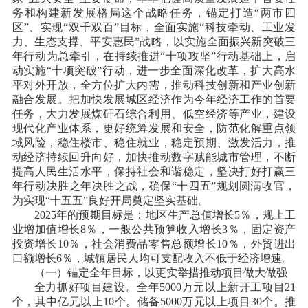
务和构建新发展格局这个战略任务，锚定打造“两市四
区”、实现“双千双百”目标，全面实施“科技牵动、工业发
力、生态支撑、平安惠民”战略，以实施全面振兴新突破三
年行动为总牵引，在持续推进“十项攻坚”行动基础上，启
动实施“十项突破”行动，进一步全面深化改革，扩大高水
平对外开放，全方位扩大内需，推动科技创新和产业创新
融合发展。把加快发展城区经济作为今年经济工作的首要
任务，大力发展煤矸石综合利用、低空经济等产业，建设
现代化产业体系，更好统筹发展和安全，防范化解重点领
域风险，稳住楼市、稳住就业，稳定预期、激发活力，推
动经济持续回升向好，加快推动数字赋能城市管理，不断
提高人民生活水平，保持社会和谐稳定，坚决打好打赢三
年行动决胜之年决胜之战，确保“十四五”规划圆满收官，
为实现“十五五”良好开局奠定坚实基础。
2025年的预期目标是：地区生产总值增长5％，规上工
业增加值增长8％，一般公共预算收入增长3％，固定资产
投资增长10％，社会消费品零售总额增长10％，外贸进出
口额增长6％，城镇居民人均可支配收入不低于经济增速。
（一）锚定全年目标，以更实举措推动项目做大做强
全力抓好项目建设。全年
5000万元以上新开工项目21
个，其中亿元以上10个。储备5000万元以上项目30个。推