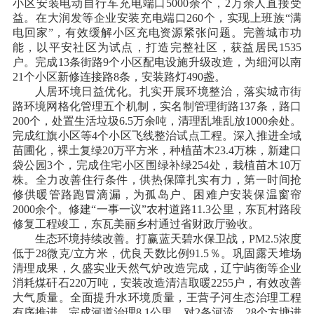
小区安装电动自行车充电端口5000余个，2万余人直接受
益。在大润发等企业安装充电端口260个，实现上班族“满
电回家”，有效缓解小区充电资源紧张问题。完善城市功
能，以平安社区为试点，打造完整社区，获益居民1535
户。完成13条街路9个小区配电设施升级改造，为细河以南
21个小区新修连接路8条，安装路灯490盏。
人居环境日益优化。扎实开展环境整治，落实城市街
路环境网格化管理五个机制，实名制管理街路
137条，路口
200个，处置生活垃圾6.5万余吨，清理乱堆乱放1000余处。
完成红旗小区等4个小区飞线整治试点工程。深入推进全域
苗圃化，裸土复绿20万平方米，种植苗木23.4万株，新建口
袋公园3个，完成住宅小区围绿补绿254处，栽植苗木10万
株。全力改善住行条件，供热保障扎实有力，第一时间抢
修供暖管路跑冒滴漏，为孤岛户、困难户安装保温窗帘
2000余个。修建“一事一议”农村道路11.3公里，东瓦村路段
修复工程竣工，东瓦美丽乡村通过省财政厅验收。
生态环境持续改善。打赢蓝天碧水保卫战，
PM2.5浓度
低于28微克/立方米，优良天数比例91.5％。巩固露天堆场
清理成果，久盛实业天然气炉改造完成，辽宁屿衡等企业
消耗煤矸石220万吨，安装改造清洁取暖2255户，有效改善
大气质量。全面提升水环境质量，王营子河生态治理工程
有序推进，完成河道治理8.1公里。对2条河流、28个方塘进