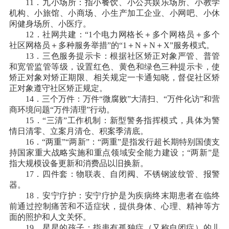
11．九小场所：指小餐饮、小公共娱乐场所、小教学
机构、小旅馆、小商场、小生产加工企业、小网吧、小休
闲健身场所、小医疗。
12．社网共建：“1个电力网格长＋多个网格员＋多个
社区网格员＋多种服务举措”的“1＋N＋N＋X”服务模式。
13．三色服务提示卡：根据社区矫正对象严管、普管
和宽管监管等级，设置红色、黄色和绿色三种提示卡，使
矫正对象对矫正期限、相关规定一卡通知晓，督促社区矫
正对象遵守社区矫正规定。
14．三个万件：万件“微腐败”大清扫、“万件化访”和营
商环境问题“万件清理”行动。
15．“三清”工作机制：新型警务指挥模式，具体为警
情日清零、立案月清仓、积案季清底。
16．“两重”“两新”：“两重”是指发行超长期特别国债支
持国家重大战略实施和重点领域安全能力建设；“两新”是
指大规模设备更新和消费品以旧换新。
17．四件套：物联表、自闭阀、不锈钢波纹管、报警
器。
18．安宁疗护：安宁疗护是为疾病终末期患者在临终
前通过控制痛苦和不适症状，提供身体、心理、精神等方
面的照护和人文关怀。
19．星星的孩子：指患有孤独症（又称自闭症）的儿