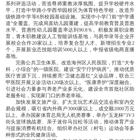
系列评选活动，营造尊师重教浓厚氛围。提升学校硬件水
平，打造中华路小学西华园校区为体育特色学校，改造升
级铁路中学等8所校园基础设施。实现中小学门前“护学通
道”全覆盖。完成局直幼儿园重建，提高学前教育普及普惠
水平。普惠性幼儿园覆盖率达到90.8％。积极发展职业教
育，青木职教建设人工智能训练基地，与易华录等企业开
展校企合作20家以上，培养复合型人才。新增招生专业2
个，开展新业态技能培训5000人以上，申报省级电商直播
基地。
完善公共卫生体系。改造海州区人民医院，打造
“大专
科，小综合”的一级医院。建设“安宁疗护病房”。推动优质
医疗资源下沉，持续擦亮“卫健志愿红”义诊品牌，联合三
甲医院开展义诊活动120场次以上。“医康养护”深度融合。
引进社会力量参与养老产业多元化。建设全市首批社区助
老服务站，实现家门口的养老幸福。
加快发展文旅产业。扩大文玩艺术品交流会和室内交
易会规模，吸引省内外商户
3000家以上，成交额2000万元
以上。承办国家体育总局无人机类赛事，举办“玉龙杯”3V3
街头篮球挑战赛、亲子迷你马拉松等活动，推动体育产业
与提振消费有机结合。组织举办社区（村屯）运动会等多
种形式的全民健身活动。