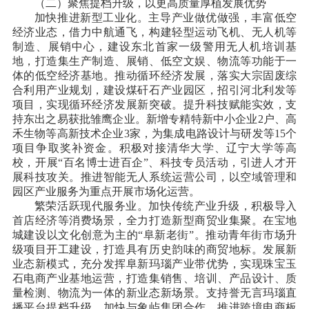
（二）聚焦提档升级，以更高质量厚植发展优势
加快推进新型工业化。主导产业做优做强，丰富低空
经济业态，借力中航通飞，构建轻型运动飞机、无人机等
制造、展销中心，建设东北首家一级警用无人机培训基
地，打造集生产制造、展销、低空文娱、物流等功能于一
体的低空经济基地。推动循环经济发展，落实大宗固废综
合利用产业规划，建设煤矸石产业园区，招引河北利发等
项目，实现循环经济发展新突破。提升科技赋能实效，支
持东出之易获批雏鹰企业。新增专精特新中小企业
2户、高
禾生物等高新技术企业3家，为集成电路设计与研发等15个
项目争取奖补资金。积极对接清华大学、辽宁大学等高
校，开展“百名博士进百企”、科技专员活动，引进人才开
展科技攻关。推进智能无人系统运营公司，以空域管理和
园区产业服务为重点开展市场化运营。
繁荣活跃现代服务业。加快传统产业升级，积极导入
首店经济等消费场景，全力打造新型商贸业集聚。在宝地
城建设以文化创意为主的
“阜新老街”。推动青年街市场升
级项目开工建设，打造具有历史韵味的商贸地标。发展新
业态新模式，充分发挥阜新玛瑙产业带优势，实现珠宝玉
石电商产业基地运营，打造集销售、培训、产品设计、质
量检测、物流为一体的新业态新场景。支持誉无言玛瑙直
播平台提档升级，加快与象屿集团合作，推进跨境电商板