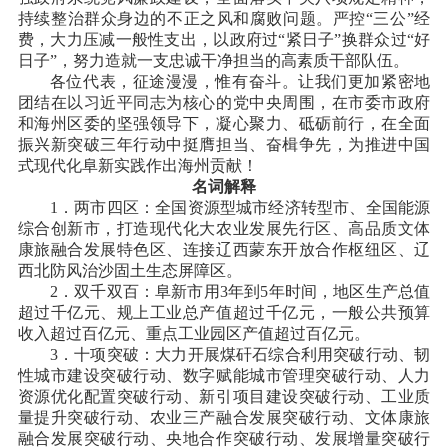
持续整治群众身边的不正之风和腐败问题。严控
“三公”经
费，大力压减一般性支出，以政府过“紧日子”换群众过“好
日子”，努力造就一支忠诚干净担当的高素质干部队伍。
各位代表，征途漫漫，惟有奋斗。让我们更加紧密地
团结在以习近平同志为核心的党中央周围，在市委市政府
和海州区委的坚强领导下，凝心聚力、砥砺前行，在全面
振兴新突破三年行动中挺膺担当、奋楫争先，为推进中国
式现代化阜新实践作出海州贡献！
名词解释
1．两市四区：全国资源型城市经济转型市、全国能源
综合创新市，打造现代化大农业发展先行区、高品质文体
康旅融合发展特色区、连接辽西蒙东开放合作枢纽区、辽
西北防风治沙固土生态屏障区。
2．双千双百：阜新市用3年到5年时间，地区生产总值
超过千亿元、规上工业总产值超过千亿元，一般公共预算
收入超过百亿元、重点工业园区产值超过百亿元。
3．十项突破：大力开展煤矸石综合利用突破行动、韧
性城市建设突破行动、数字赋能城市管理突破行动、人力
资源优化配置突破行动、新引项目建设突破行动、工业质
量提升突破行动、农业三产融合发展突破行动、文体康旅
融合发展突破行动、央地合作突破行动、发展增量突破行