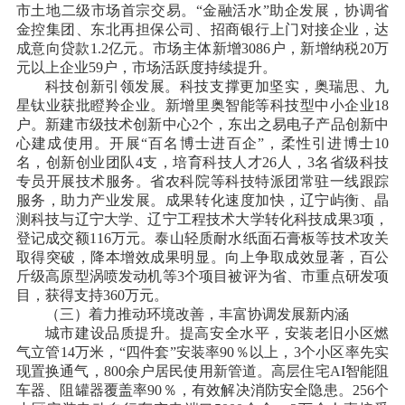
市土地二级市场首宗交易。“金融活水”助企发展，协调省
金控集团、东北再担保公司、招商银行上门对接企业，达
成意向贷款1.2亿元。市场主体新增3086户，新增纳税20万
元以上企业59户，市场活跃度持续提升。
科技创新引领发展。科技支撑更加坚实，奥瑞思、九
星钛业获批瞪羚企业。新增里奥智能等科技型中小企业
18
户。新建市级技术创新中心2个，东出之易电子产品创新中
心建成使用。开展“百名博士进百企”，柔性引进博士10
名，创新创业团队4支，培育科技人才26人，3名省级科技
专员开展技术服务。省农科院等科技特派团常驻一线跟踪
服务，助力产业发展。成果转化速度加快，辽宁屿衡、晶
测科技与辽宁大学、辽宁工程技术大学转化科技成果3项，
登记成交额116万元。泰山轻质耐水纸面石膏板等技术攻关
取得突破，降本增效成果明显。向上争取成效显著，百公
斤级高原型涡喷发动机等3个项目被评为省、市重点研发项
目，获得支持360万元。
（三）着力推动环境改善，丰富协调发展新内涵
城市建设品质提升。提高安全水平，安装老旧小区燃
气立管
14万米，“四件套”安装率90％以上，3个小区率先实
现置换通气，800余户居民使用新管道。高层住宅AI智能阻
车器、阻罐器覆盖率90％，有效解决消防安全隐患。256个