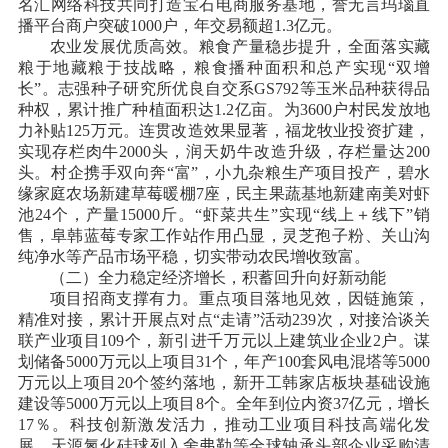
名汇网络科技共同打造宝石电商服务基地，誉无言玛瑙直
播平台商户突破1000户，年交易额超1.3亿元。
农业发展优质高效。粮食产量稳步提升，全面落实藏
粮于地藏粮于技战略，粮食播种面积和总产实现
“双增
长”。志强种子研究所优良自交系GS792等玉米品种获得品
种权，累计推广种植面积达1.2亿亩。为3600户村民发放地
力补贴125万元。连贯改造效果显著，福龙牧业投资扩建，
实现存栏肉牛2000头，润天奶牛改造升级，存栏量达200
头。村企携手双向奔“富”，小九杂粮生产项目投产，碧水
缘家庭农场新建草莓暖棚7座，民主果蔬基地新建南美对虾
池24个，产量15000斤。“虾菜共生”实现“线上＋线下”销
售，阜韩蓝莓专家工作站作用凸显，灵芝孢子粉、关山沟
纯净水等产品市场平稳，切实带动农民增收致富。
（二）全力稳定经济增长，积蓄回升向好新动能
项目招商支撑有力。重点项目落地见效，因链施策，
精准对接，累计开展点对点
“走请”活动239次，对接洽谈关
联产业项目109个，新引进千万元以上建筑业企业2户。谋
划储备5000万元以上项目31个，年产100套风电混塔等5000
万元以上项目20个签约落地，新开工韩家店板块基础设施
建设等5000万元以上项目8个。全年到位内资37亿元，增长
17％。科技创新激发活力，推动工业项目科技高端化发
展，天源氮化硅球列入舍弗勒等全球轴承头部企业采购清