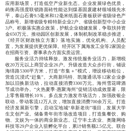
应用新场景，打造低空产业新生态。企业发展绿色优质，
屿衡高强度联锁路面砖性能达到煤基固废建材领域领先水
平，泰山石膏9.5毫米和12毫米纸面石膏板获评省级绿色产
品称号。新增省级专精特新企业2户、省级创新型中小企业
3户。积极落实惠企政策，护航企业稳健发展，争取扶持资
金650万元。推动园区创新发展，体制机制改革稳步推进，
《经开区财政独立方案》落地实施，优化机构、人员配
置，为发展提供更优保障。经开区下属海发工业等2家国企
在招商引资、赛事承办方面实质运营。
服务业活力持续释放。激发传统服务业活力，新增税
收
20万元以上商贸企业26户。升级改造大众步行街，铺设
海绵路5300平方米，打造“市集＋”模式，增设移动租位，
营造沉浸式“赶集”。大商新玛特、凯隆通讯等12家企业参
加以旧换新活动，拉动直接消费3300万元。海州雪花啤酒
节成功举办。“火热夏季·惠聚海州”促销活动成效显著，限
上零售额增长10％。多点发力激发市场活力，加强政银企
联动，带动客流12万人次，增加直接消费700余万元。打造
经济发展新引擎，启动宝地城“阜新老街”项目，发展大学
生文创产业。储备青年街市场改造项目，打造集餐饮、购
物、文娱为一体的商业新业态。辽宁丰土农业、奥隆网络
科技等29户企业入驻孵化平台，累计销售额2.5亿元。联合