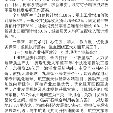
百”目标，树牢系统思维，求新求变，以钉钉子精神抓好改
革发展稳定各项工作落实。
全年地区生产总值预计增长
3.8％，规上工业增加值预
计增长8％，一般公共预算收入预计增长0.2％，固定资产投
资预计下降28％，社会消费品零售总额预计增长10％，外
贸进出口额预计增长6％，城镇居民人均可支配收入预计增
长4％。
一年来，我们紧盯目标任务，加大工作力度，优化服
务保障，狠抓执行落实，重点围绕五大方面开展工作。
（一）狠抓产业强区建设，打造现代产业新高地
工业转型步伐加快。全力打好工业
“攻坚战”，大力发
展新质生产力，奥瑞思无人车整车等8个技改项目竣工投
产，总投资2.6亿元，激活发展新动能。主导产业强链补
链，依托天源钢球、九星钛业等龙头企业，建设高端电动
车专用氮化硅球、航空航天钛锆新材料项目，推动产业链
加速向新延伸。厚植产业发展优势，优化经开区四至边
界，产业发展规划及总体规划获批实施，《规划环评》报
省审批。53.7公顷土地调整为三类工业用地，为项目发展预
留储备空间。编制《煤矸石综合利用实施方案》，规划基
地18.8万平方米，为循环经济发展奠定基础。抢抓低空经济
发展新机遇，与中航通飞共同开拓通航试飞、航空文旅等