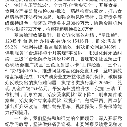
处，治理占压管线5处。全力守护“舌尖安全”，开展食品、
食用农产品监督抽检6097批次，药品检查91家次，打击食
品药品等违法行为36起。加强金融风险管控，政府债务等
级保持绿色，偿还政府债务本息3849万元，协助金融机构
清收挽损7753万元，检察院追赃挽损210万元。
基层治理效能提升。群众诉求高效办结，
“阜政通”、
12345平台累计办结各类诉求15416件，群众满意率
96.2％。“社网共建”提高服务质效，解决群众问题3486件，
供电服务平台连续40个月实现“零投诉”。积极化解矛盾纠
纷，三级平台化解矛盾纠纷1249件。省规范化社区矫正中
心现场会推广我区“三色服务提示卡”工作经验。“三个万
件”办结率100％。推进问题楼盘化解处置工作，圣鸣鹿苑
楼盘续建完成，178户购房业主权益依法得到保障。破解群
众反映突出的执行难问题，执结各类执行案件2056件，兑
现“真金白银”5.6亿元。平安海州提档升级，实施“三清”工
作机制，刑事立案、治安受案同比“双下降”，刑事案件破
案率、治安案件结案率同比“双提升”。完成平西、西阜新
派出所升级改造，增加警务用车、视频探头，警务保障能
力得到提升。
一年来，我们坚持和加强党的全面领导，深入开展党
纪学习教育，坚决做好省委巡视、市委巡察反馈意见整改