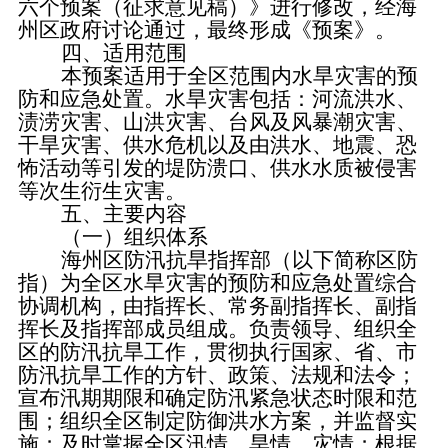
六个预案（征求意见稿）》进行修改，经海
州区政府讨论通过，最终形成《预案》。
四、
适用范围
本预案适用于全区范围内水旱灾害的预
防和应急处置。水旱灾害包括：河流洪水、
渍涝灾害、山洪灾害、台风及风暴潮灾害、
干旱灾害、供水危机以及由洪水、地震、恐
怖活动等引发的堤防溃口、供水水质被侵害
等次生衍生灾害。
五、
主要内容
（一）组织体系
海州区防汛抗旱指挥部（以下简称区防
指）为全区水旱灾害的预防和应急处置综合
协调机构，由指挥长、常务副指挥长、副指
挥长及指挥部成员组成。负责领导、组织全
区的防汛抗旱工作，贯彻执行国家、省、市
防汛抗旱工作的方针、政策、法规和法令；
宣布汛期期限和确定防汛紧急状态时限和范
围；组织全区制定防御洪水方案，并监督实
施；及时掌握全区汛情、旱情、灾情；根据