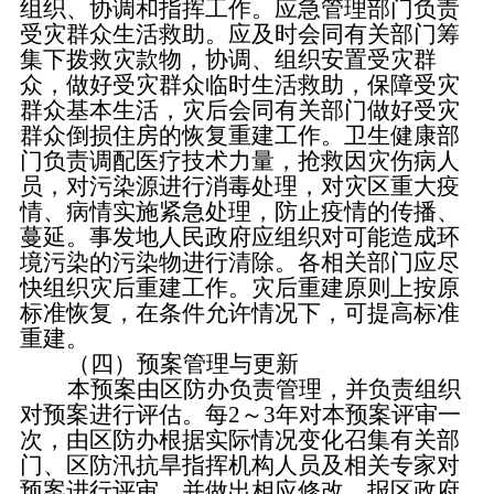
组织、协调和指挥工作。应急管理部门负责
受灾群众生活救助。应及时会同有关部门筹
集下拨救灾款物，协调、组织安置受灾群
众，做好受灾群众临时生活救助，保障受灾
群众基本生活，灾后会同有关部门做好受灾
群众倒损住房的恢复重建工作。卫生健康部
门负责调配医疗技术力量，抢救因灾伤病人
员，对污染源进行消毒处理，对灾区重大疫
情、病情实施紧急处理，防止疫情的传播、
蔓延。事发地人民政府应组织对可能造成环
境污染的污染物进行清除。各相关部门应尽
快组织灾后重建工作。灾后重建原则上按原
标准恢复，在条件允许情况下，可提高标准
重建。
（四）
预案管理与更新
本预案由区防办负责管理，并负责组织
对预案进行评估。每
2～3年对本预案评审一
次，由区防办根据实际情况变化召集有关部
门、区防汛抗旱指挥机构人员及相关专家对
预案进行评审，并做出相应修改，报区政府