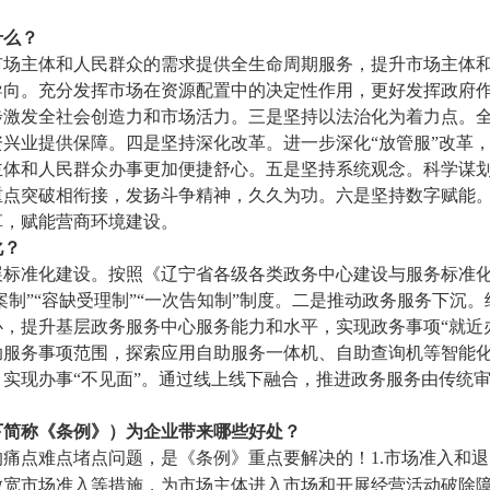
。
什么？
市场主体和人民群众的需求提供全生命周期服务，提升市场主体
导向。充分发挥市场在资源配置中的决定性作用，更好发挥政府
步激发全社会创造力和市场活力。三是坚持以法治化为着力点。
兴业提供保障。四是坚持深化改革。进一步深化“放管服”改革
主体和人民群众办事更加便捷舒心。五是坚持系统观念。科学谋
重点突破相衔接，发扬斗争精神，久久为功。六是坚持数字赋能
革，赋能营商环境建设。
化？
展标准化建设。按照《辽宁省各级各类政务中心建设与服务标准
案制”“容缺受理制”“一次告知制”制度。二是推动政务服务下沉
，提升基层政务服务中心服务能力和水平，实现政务事项“就近
助服务事项范围，探索应用自助服务一体机、自助查询机等智能
，实现办事“不见面”。通过线上线下融合，推进政务服务由传统
下简称《条例》）为企业带来哪些好处？
痛点难点堵点问题，是《条例》重点要解决的！1.市场准入和
放宽市场准入等措施，为市场主体进入市场和开展经营活动破除