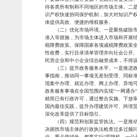
待各类所有制和不同地区的市场主体。二
识产权快速协同保护机制，加大对知识产
体提供高效、便捷的维权服务。
（二）优化市场环境。一是聚焦破除
准入等措施，为市场主体进入市场和开展经
税降费政策。保障国家各项减税降费政策
性收费，实行目录清单管理并向社会公开。
民营企业和中小企业综合融资成本，不得
（三）提升政务服务水平。一是推进
事指南，推动同一事项无差别受理、同标
现集中办理、就近办理、网上办理、异地
政务服务事项在全国范围内实现“一网通办
精简已有行政许可，通过整合实施、下放
国内最佳实践，提升办理建筑许可、跨境
深化改革提供了目标指引。
（四）规范和创新监管执法。一是推
决困扰市场主体的行政执法检查过多过频问
业、重点领域外，都要实行“双随机、一公