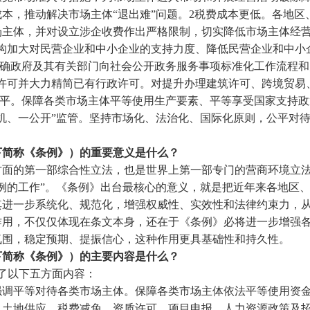
本，推动解决市场主体“退出难”问题。2税费成本更低。各地
主体，并对设立涉企收费作出严格限制，切实降低市场主体经营成
机构加大对民营企业和中小企业的支持力度、降低民营企业和中小
明确政府及其有关部门向社会公开政务服务事项标准化工作流程和
政许可并大力精简已有行政许可。对提升办理建筑许可、跨境贸易
公平。保障各类市场主体平等使用生产要素、平等享受国家支持
机、一公开”监管。坚持市场化、法治化、国际化原则，公平对
下简称《条例》）的重要意义是什么？
方面的第一部综合性立法，也是世界上第一部专门的营商环境立
例的工作”。《条例》出台最核心的意义，就是把近年来各地区
其进一步系统化、规范化，增强权威性、实效性和法律约束力，
作用，不仅仅体现在条文本身，还在于《条例》必将进一步增强
氛围，稳定预期、提振信心，这种作用更具基础性和持久性。
下简称《条例》）的主要内容是什么？
范了以下五方面内容：
强调平等对待各类市场主体。保障各类市场主体依法平等使用资
、土地供应、税费减免、资质许可、项目申报、人力资源政策及