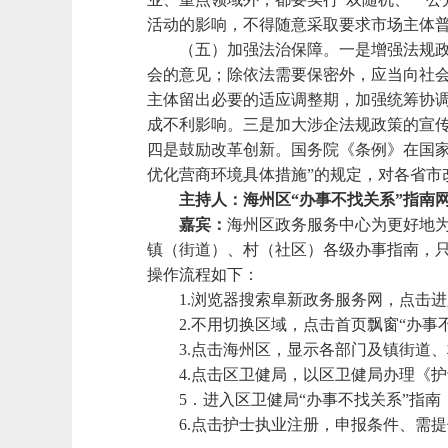
活动的影响，不得随意采取要求市场主体普
（五）加强法治保障。一是增强法规
会的意见；除依法需要保密外，应当向社
主体留出必要的适应调整期，加强统筹协
成不利影响。三是加大涉企法规政策的宣
四是鼓励改革创新。国务院《条例》在国
优化营商环境具体措施”的规定，对各省市
主持人：海州区“办事不找关系”指南
嘉宾：
海州区政务服务中心为更好地为
镇（街道）、村（社区）各级办事指南，只
操作流程如下：
1.浏览器搜索阜新政务服务网，点击
2.不用切换区域，点击首页飘窗“办事
3.点击海州区，显示各部门及镇街道
4.点击区卫健局，以区卫健局办理《
5．进入区卫健局“办事不找关系”指
6.点击护士执业注册，申报条件、需