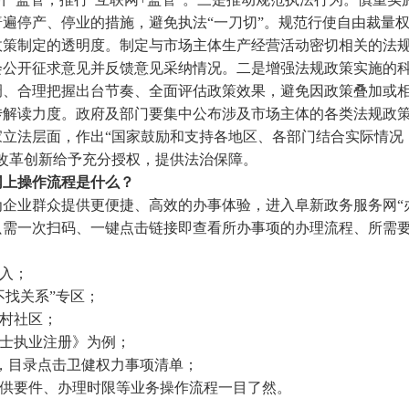
遍停产、停业的措施，避免执法“一刀切”。规范行使自由裁量
政策制定的透明度。制定与市场主体生产经营活动密切相关的法
会公开征求意见并反馈意见采纳情况。二是增强法规政策实施的
调、合理把握出台节奏、全面评估政策效果，避免因政策叠加或
传解读力度。政府及部门要集中公布涉及市场主体的各类法规政
家立法层面，作出“国家鼓励和支持各地区、各部门结合实际情况
改革创新给予充分授权，提供法治保障。
网上操作流程是什么？
企业群众提供更便捷、高效的办事体验，进入阜新政务服务网“
需一次扫码、一键点击链接即查看所办事项的办理流程、所需要
进入；
不找关系”专区；
、村社区；
护士执业注册》为例；
南，目录点击卫健权力事项清单；
提供要件、办理时限等业务操作流程一目了然。