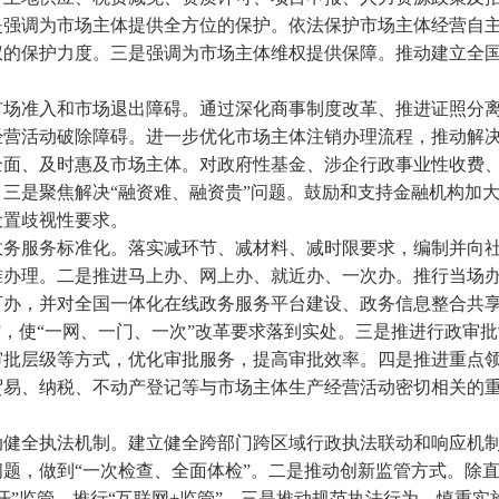
是强调为市场主体提供全方位的保护。依法保护市场主体经营自
权的保护力度。三是强调为市场主体维权提供保障。推动建立全
市场准入和市场退出障碍。通过深化商事制度改革、推进证照分
营活动破除障碍。进一步优化市场主体注销办理流程，推动解决
全面、及时惠及市场主体。对政府性基金、涉企行政事业性收费
三是聚焦解决“融资难、融资贵”问题。鼓励和支持金融机构加
设置歧视性要求。
政务服务标准化。落实减环节、减材料、减时限要求，编制并向
准办理。二是推进马上办、网上办、就近办、一次办。推行当场
可办，并对全国一体化在线政务服务平台建设、政务信息整合共
”，使“一网、一门、一次”改革要求落到实处。三是推进行政审
审批层级等方式，优化审批服务，提高审批效率。四是推进重点
贸易、纳税、不动产登记等与市场主体生产经营活动密切相关的
动健全执法机制。建立健全跨部门跨区域行政执法联动和响应机
题，做到“一次检查、全面体检”。二是推动创新监管方式。除
开”监管，推行“互联网+监管”。三是推动规范执法行为。慎重