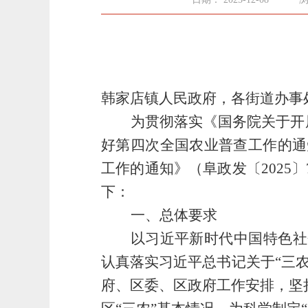
韩家店镇人民政府，各街道办事
为贯彻落实《国务院关于开
好
第
四
次全国农业普查
工作
的通
工作的通知》
（
阜政
发〔
20
25
〕
下：
一、总体要求
以习近平新时代中国特色社
认真落实习近平总书记关于
“
三
府
、区委、区政府
工作安排
，坚