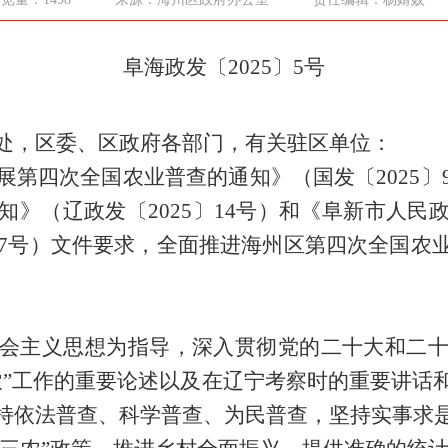
阜
海政
发
〔
202
5
〕5
号
处，区委、区政府各部门
，
有关驻区单位：
展第
四
次全国农业普查的通知》（国发〔
20
25
〕
知》（
辽政
发〔
20
25
〕
14
号）
和
《阜新市
人民
7
号）
文件
要求
，全面推进
海州区
第
四
次全国农
会主义思想为指导，深入贯彻党的二十大和二
农
”
工作的重要论述
以及
在辽宁考察时的重要讲话
持依法普查、科学普查、为民普查，坚持实事求