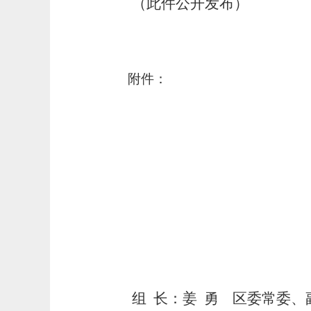
（此件公开发布）
附件：
组
长：姜
勇
区委常委、