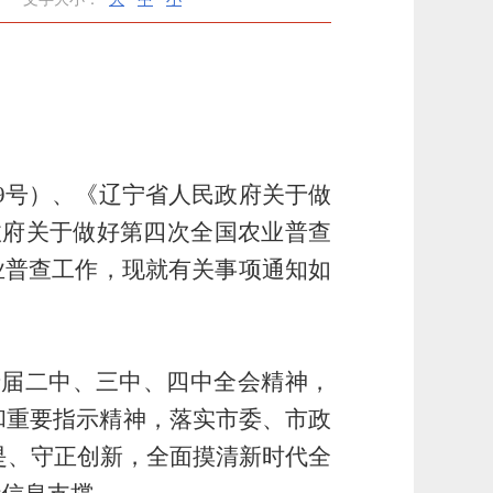
9
号）
、
《
辽宁省人民政府
关于
做
政府关于做好第四次全国农业普查
业普查工作，现就有关事项通知如
十届二中、三中
、四中
全会精神，
和重要指示精神，
落实
市委、市政
是、守正创新，全面
摸清
新时代
全