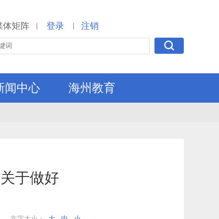
媒体矩阵
登录
注销
|
|
新闻中心
海州教育
府关于做好
》
文字大小：
大
中
小