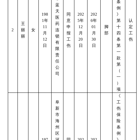
条
蓝
例
天
19
8
同
202
202
》
医
1
年
意
5年
6
年
第
认
王
药
11
申
12
0
1
脚
十
定
2
丽
女
连
月
报
月
月
部
四
工
丽
锁
12
工
20
30
条
伤
有
日
伤
日
日
第
限
一
责
款
任
第
公
（
司
一
）
项
《
阜
工
新
伤
市
保
海
险
州
条
区
例
19
7
河
同
202
202
》