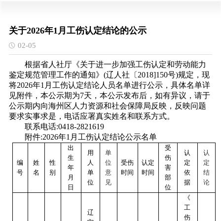
关于2026年1月工伤认定结论的公示
02-05
根据省人社厅《关于进一步加强工伤认定和劳动能力
鉴定规范管理工作的通知》
(辽人社〔2018]150号)规定，现
将202
6
年
1
月工伤认定结论人员名单进行公示，具体名单详
见附件，本公示期为
7天，本公示发布后，如有异议，请于
公示期内向
海州
区人力资源和社会保障局反映，反映问题
要求实事求是，电话应署真实姓名和联系方式。
联系电话
:0418-
2821619
附件
:202
6
年
1
月工伤认定结论公示名单
出
受
用
单
认
认
生
伤
编
姓
性
人
位
受伤
认定
定
定
年
害
号
名
别
单
意
时间
时间
依
结
月
部
位
见
据
论
日
位
《
工
辽
伤