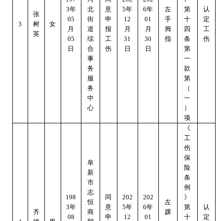
3
年
北
意
5年
6
年
左
第
认
张
05
街
申
12
0
1
手
十
定
3
树
女
月
道
报
月
月
拇
四
工
英
05
综
工
31
30
指
条
伤
日
合
伤
日
日
第
事
一
务
款
服
第
务
（
中
一
心
）
项
《
工
伤
保
阜
险
新
条
市
例
志
19
8
同
202
202
》
恒
左
3
年
意
5年
6
年
第
认
齐
商
踝
08
申
12
0
1
十
定