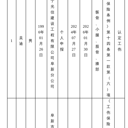
宁
保
光
险
信
髌
条
建
骨
例
设
、
199
202
202
》
工
小
6
年
个
4
年
6
年
第
认
程
腿
吴
01
人
0
7
0
1
十
定
1
男
有
、
迪
月
申
月
月
四
工
限
股
26
报
2
7
30
条
伤
公
骨
日
日
日
第
司
、
一
阜
膝
款
新
部
第
分
（
公
六
司
）
项
《
工
伤
阜
保
新
险
市