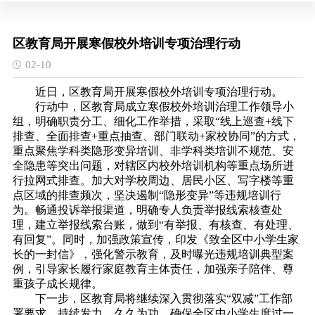
区教育局开展寒假校外培训专项治理行动
02-10
近日，区教育局开展寒假校外培训专项治理行动。
行动中，区教育局成立寒假校外培训治理工作领导小
组，明确职责分工、细化工作举措，采取
“线上巡查+线下
排查、全面排查+重点抽查、部门联动+家校协同”的方式，
重点聚焦学科类隐形变异培训、非学科类培训不规范、安
全隐患等突出问题，对辖区内校外培训机构等重点场所进
行拉网式排查。加大对学校周边、居民小区、写字楼等重
点区域的排查频次，坚决遏制“隐形变异”等违规培训行
为。畅通投诉举报渠道，明确专人负责举报线索核查处
理，建立举报线索台账，做到“有举报、有核查、有处理、
有回复”。同时，加强政策宣传，印发《致全区中小学生家
长的一封信》，强化警示教育，及时曝光违规培训典型案
例，引导家长履行家庭教育主体责任，加强亲子陪伴、尊
重孩子成长规律。
下一步，区教育局将继续深入贯彻落实
“双减”工作部
署要求，持续发力、久久为功，确保全区中小学生度过一