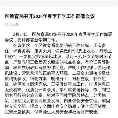
区教育局召开2026年春季开学工作部署会议
02-26
2月24日，区教育局组织召开2026年春季开学工作部署
会议，安排部署新学期工作。
会议要求，全区教育系统要明确工作目标、压实责
任，求真务实、服务大局，切实做到
“思想上收心、行动上
用心”。一要抓实师德师风建设。紧盯三八妇女节等时间节
点，严禁教职工收受家长赠送的礼品礼金、有价证券等财
物，狠抓在职教师有偿补课问题。严明工作纪律，强化作
风建设，营造风清气正的育人环境。二要全力迎接省级优
质均衡验收。细化方案、明确分工，对标整改、补齐短
板，确保验收圆满完成。三要做好重点工作。推进休息日
无偿看护、优质公开课录播、学生就餐选择等工作，制定
切实可行的实施方案。针对不同教育阶段特点，分类施
策，推动我区教育高质量发展。四要强化安全管理。牢固
树立安全第一理念，全面排查安全隐患，健全管理制度、
完善应急预案，保障师生人身安全和校园财产安全。