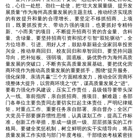
位，心往一处想、劲往一处使，把
“壮大发展量级、提升发
展质量”作为海州高质量发展的主题主线，推动经济实现质
的有效提升和量的合理增长。要坚定不移抓招商、上项
目，既要抓投资大、带动力强的项目，也要抓好专精特
新、“小而美”的项目，不断提升招商引资的含金量、含科
量、含绿量。要坚持招商引资和招才引智“双轮驱动”，全
方位培养、引进、用好人才，鼓励阜新籍企业家回阜投资
兴业，推动阜商回归、校友回归和阜智回归。要坚持问题
导向，把补短板、强弱项、固底板、扬优势作为海州高质
量发展的突破口，不断夯实高质量发展基础。要把优化营
商环境作为推动高质量发展的重要抓手，围绕“提升服务、
强化保障、亲清共赢”三个方面精准发力，推动全区营商环
境整体大提升，以营商环境之“优”，谋高质量发展之“进”。
要着力强化作风建设，压实工作责任，县级领导要带头深
入一线、靠前指挥，亲自抓招商、推项目、解难题；各部
门各单位主要负责同志要切实扛起主体责任，严明纪律规
矩，对重点工作、重要任务亲自部署、亲自督办；全区广
大党员干部要摒弃惯性思维，认真谋划工作，提高工作标
准，创新工作举措，形成一级抓一级、层层抓落实的工作
格局。要健全奖惩机制，树立鲜明的实干实绩导向，将高
质量发展工作实绩与部门年度考核、干部绩效考核紧密挂