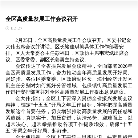
全区高质量发展工作会议召开
02-27
2月25日，全区高质量发展工作会议召开。区委书记金
大伟出席会议并讲话。区长褚佳琪就具体工作作部署安
排。区人大常委会主任彭福田，区政协主席韦宏斌出席会
议。区委常委、副区长姜勇主持会议。
会议传达了全省振兴发展会议精神，全面部署
2026年
全区高质量发展工作，奋力推动全年高质量发展开好局、
起好步。各位区委常委、区政府副区长、海州经济开发区
副主任分别对如何抓好分管领域、包保镇街高质量发展工
作进行安排部署并对全区高质量发展工作提出意见建议。
金大伟指出，全区上下要深入贯彻全省振兴发展会议
精神，锚定
“十五五”开局之年工作目标，牢牢把握高质量
发展这个首要任务，切实增强推动高质量发展的责任感和
紧迫感，真抓实干、加压奋进，认清形势、迎难而上，以
超常决心、超常举措推动各项工作提质增效，确保“十五
五”开局之年开好局、起好步。
金大伟强调，全区上下要统一思想认识，锚定目标定