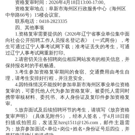
资格复审时间：
2026年4月18日13:00-17:00。
资格复审地点
：阜新市海州区行政服务中心（海州区
中华路
66号）15楼会议室。
联系电话：
0418-2823335
四
、其他事项
1.资格复审需要提供的《2026年辽宁省事业单位集中面
向社会公开招聘工作人员报名登记表》（一式两份），考
生可通过辽宁人事考试网下载；准考证丢失的考生，可通
过辽宁人事考试网重新打印。
2.请密切关注各招聘岗位相应网站发布的相关信息，并
保持报名时的手机畅通。
3.考生参加资格复审期间的食宿、交通费用由考生自
理，请考生安排好行程，并注意安全。
4.因特殊情况不能按时参加
阜新市海州区
事业单位资格
复审的，可委托他人代为参加资格复审。被委托人需同时
携带审核材料、委托书、本人身份证及复印件参加资格复
审。
5.放弃面试及后续招聘环节的考生，请填写《放弃资格
复审声明》（具体见附件
5
），经本人签名，于
4月18日前
扫描或拍照后，发送至hzrsj1511@126.com，邮件主题需
为：放弃参加面试+单位+岗位+姓名+身份证号后四位，并