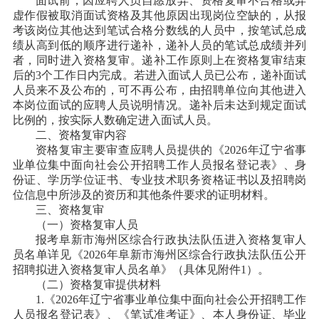
面试前，因应聘人员自愿放弃、资格复审不合格或弄
虚作假被取消面试资格及其他原因出现岗位空缺的，从报
考该岗位其他达到笔试合格分数线的人员中，按笔试总成
绩从高到低的顺序进行递补，递补人员的笔试总成绩并列
者，同时进入资格复审。递补工作原则上在资格复审结束
后的
3个工作日内完成。若进入面试人员已公布，递补面试
人员来不及公布的，可不再公布，由招聘单位向其他进入
本岗位面试的应聘人员说明情况。递补后未达到规定面试
比例的，按实际人数确定进入面试人员。
二、资格复审内容
资格复审主要审查应聘人员提供的《
2026年辽宁省事
业单位集中面向社会公开招聘工作人员报名登记表》、身
份证、学历学位证书、专业技术职务资格证书以及招聘岗
位信息中所涉及的资历和其他条件要求的证明材料。
三、资格复审
（一）资格复审人员
报考阜新市
海州区
综合行政执法队伍进入资格复审人
员名单详见《
2026年阜新市
海州区
综合行政执法队伍公开
招聘拟进入资格复审人员名单》（具体见附件
1）。
（二）资格复审提供材料
1.《2026年辽宁省事业单位集中面向社会公开招聘工作
人员报名登记表》
、
《笔试准考证》、本人身份证、毕业