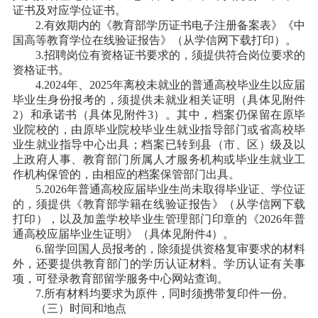
证书及对应学位证书。
2.有效期内的《教育部学历证书电子注册备案表》《中
国高等教育学位在线验证报告》（从学信网下载打印）。
3.招聘岗位有资格证书要求的，须提供符合岗位要求的
资格证书。
4.2024年、2025年离校未就业的普通高校毕业生以应届
毕业生身份报考的，须提供未就业相关证明（具体见附件
2
）和承诺书（具体见附件
3
）。其中，档案仍保留在原毕
业院校的，由原毕业院校毕业生就业指导部门或省高校毕
业生就业指导中心出具；档案已转到县（市、区）级及以
上政府人事、教育部门所属人才服务机构或毕业生就业工
作机构保管的，由相应的档案保管部门出具。
5.2026年普通高校应届毕业生尚未取得毕业证、学位证
的，须提供《教育部学籍在线验证报告》（从学信网下载
打印），以及加盖学校毕业生管理部门印章的《2026年普
通高校应届毕业生证明》（具体见附件
4
）。
6.留学回国人员报考的，除须提供资格复审要求的材料
外，还要提供教育部门的学历认证材料。学历认证有关事
项，可登录教育部留学服务中心网站查询。
7.所有材料均要求为原件，同时须携带复印件一份。
（三）时间和地点