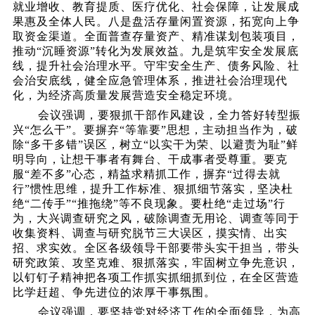
就业增收、教育提质、医疗优化、社会保障，让发展成
果惠及全体人民。八是盘活存量闲置资源，拓宽向上争
取资金渠道。全面普查存量资产、精准谋划包装项目，
推动“沉睡资源”转化为发展效益。九是筑牢安全发展底
线，提升社会治理水平。守牢安全生产、债务风险、社
会治安底线，健全应急管理体系，推进社会治理现代
化，为经济高质量发展营造安全稳定环境。
会议强调，要狠抓干部作风建设，全力答好转型振
兴
“怎么干”。要摒弃“等靠要”思想，主动担当作为，破
除“多干多错”误区，树立“以实干为荣、以避责为耻”鲜
明导向，让想干事者有舞台、干成事者受尊重。要克
服“差不多”心态，精益求精抓工作，摒弃“过得去就
行”惯性思维，提升工作标准、狠抓细节落实，坚决杜
绝“二传手”“推拖绕”等不良现象。要杜绝“走过场”行
为，大兴调查研究之风，破除调查无用论、调查等同于
收集资料、调查与研究脱节三大误区，摸实情、出实
招、求实效。全区各级领导干部要带头实干担当，带头
研究政策、攻坚克难、狠抓落实，牢固树立争先意识，
以钉钉子精神把各项工作抓实抓细抓到位，在全区营造
比学赶超、争先进位的浓厚干事氛围。
会议强调，要坚持党对经济工作的全面领导，为高