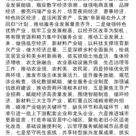
业发展能级。顺应数字经济浪潮，做强电商直播、品牌
经济，擦亮玛瑙产业名片，培育夜间经济、赛事经济、
特色街区经济，盘活闲置资产，实施
“阜新籍在外人才
回归”计划，推动服务业发展量质齐升。二是做强特色
优势产业，筑牢工业发展根基。以经开区改革为契机，
将有限资源和精力集中到服务企业、推动工业发展上
来，做强低空经济、新材料产业链，以科技支撑培育新
兴产业，做大经济总量。三是深耕乡村全面振兴，绘就
宜居宜业和美乡村新画卷。抓实抓细土地盘活、集体经
济增收、农文旅融合、农业基础设施升级、生态治理等
工作，推动农业强、农村美、农民富。四是持续优化营
商环境，激发市场主体发展活力。提升服务效能、规范
涉企检查、强化数据赋能、健全服务企业制度、加强诚
信政府建设，推动营商环境根本好转。五是聚焦主导产
业招商，赋能经济高质量发展。围绕智能制造、循环经
济、新材料三大主导产业，紧盯重点区域精准靶向招
商，瞄准产业链的关键环节、缺失环节和高端环节，精
准引进一批上下游配套企业和龙头企业。六是推进城市
更新提质，打造幸福宜居中心城区。聚焦老旧小区适老
化改造、基础设施便利化，以管理服务赋能城市品质提
升。七是坚守民生底线，共享转型振兴发展成果。抓实