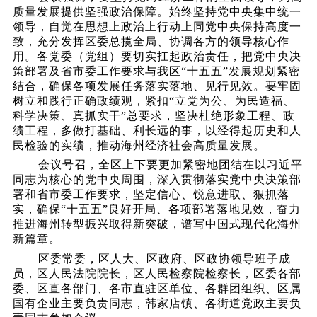
质量发展提供坚强政治保障。始终坚持党中央集中统一
领导，自觉在思想上政治上行动上同党中央保持高度一
致，充分发挥区委总揽全局、协调各方的领导核心作
用。各党委（党组）要切实扛起政治责任，把党中央决
策部署及省市委工作要求与我区
“十五五”发展规划紧密
结合，确保各项发展任务落实落地、见行见效。要牢固
树立和践行正确政绩观，紧扣“立党为公、为民造福、
科学决策、真抓实干”总要求，坚决杜绝形象工程、政
绩工程，多做打基础、利长远的事，以经得起历史和人
民检验的实绩，推动海州经济社会高质量发展。
会议号召，全区上下要更加紧密地团结在以习近平
同志为核心的党中央周围，深入贯彻落实党中央决策部
署和省市委工作要求，坚定信心、锐意进取、狠抓落
实，确保
“十五五”良好开局、各项部署落地见效，奋力
推进海州转型振兴取得新突破，谱写中国式现代化海州
新篇章。
区委常委，区人大、区政府、区政协领导班子成
员，区人民法院院长，区人民检察院检察长，区委各部
委、区直各部门、各市直驻区单位、各群团组织、区属
国有企业主要负责同志，韩家店镇、各街道党政主要负