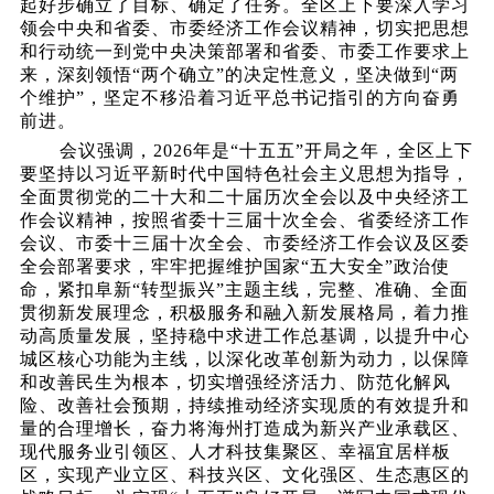
起好步确立了目标、确定了任务。全区上下要深入学习
领会中央和省委、市委经济工作会议精神，切实把思想
和行动统一到党中央决策部署和省委、市委工作要求上
来，深刻领悟“两个确立”的决定性意义，坚决做到“两
个维护”，坚定不移沿着习近平总书记指引的方向奋勇
前进。
会议强调，
2026年是“十五五”开局之年，全区上下
要坚持以习近平新时代中国特色社会主义思想为指导，
全面贯彻党的二十大和二十届历次全会以及中央经济工
作会议精神，按照省委十三届十次全会、省委经济工作
会议、市委十三届十次全会、市委经济工作会议及区委
全会部署要求，牢牢把握维护国家“五大安全”政治使
命，紧扣阜新“转型振兴”主题主线，完整、准确、全面
贯彻新发展理念，积极服务和融入新发展格局，着力推
动高质量发展，坚持稳中求进工作总基调，以提升中心
城区核心功能为主线，以深化改革创新为动力，以保障
和改善民生为根本，切实增强经济活力、防范化解风
险、改善社会预期，持续推动经济实现质的有效提升和
量的合理增长，奋力将海州打造成为新兴产业承载区、
现代服务业引领区、人才科技集聚区、幸福宜居样板
区，实现产业立区、科技兴区、文化强区、生态惠区的