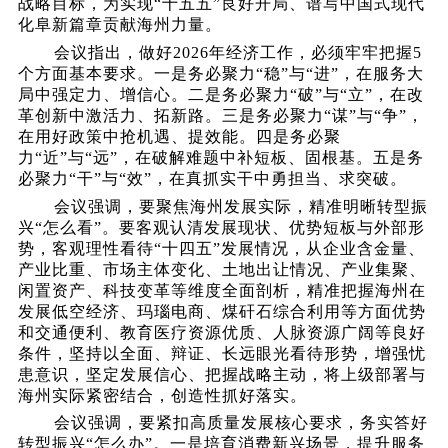
战略目标，为实现“十五五”良好开局、谱写中国式现代
化阜新篇章贡献海州力量。
会议指出，做好
2026年经济工作，必须牢牢把握5
个方面基本要求。
一是务必聚力
“稳”与“进”，在服务大
局中强定力、增信心。二是务必聚力“破”与“立”，在改
革创新中激活力、拓新路。三是务必聚力“谋”与“争”，
在用好政策中抢机遇、提效能。四是务必聚
力“近”与“远”，在破解难题中补短板、固根基。五是务
必聚力“干”与“效”，在真抓实干中勇担当、求突破。
会议强调，要聚焦海州发展实际，精准明晰转型振
兴
“怎么看”。要客观认清发展现状、优势短板与外部形
势，客观理性看待“十四五”发展情况，从企业含金量、
产业比重、市场主体变化、土地出让情况、产业集聚、
闲置资产、科技变革等维度全面剖析，精准把握海州在
发展低空经济、玛瑙电商、煤矸石综合利用等方面优势
和交通便利、教育医疗资源优质、人脉资源广阔等良好
条件，坚持以全面、辩证、长远眼光看待形势，增强忧
患意识，坚定发展信心、把握战略主动，将上级部署与
海州实际紧密结合，创造性抓好落实。
会议强调，要紧扣高质量发展核心要求，务实答好
转型振兴
“怎么办”。
一是培育消费新兴场景，提升服务