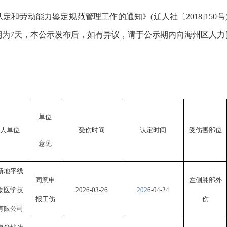
认定和劳动能力鉴定规范管理工作的通知》
(辽人社〔2018]150
期为
7天，本公示发布后，如有异议，请于公示期内向海州区人力
单位
人单位
受伤时间
认定时间
受伤害部位
意见
新地平线
同意申
左侧膝部外
物医学技
202
6
-0
3
-
26
202
6
-
04
-
24
报工伤
伤
有限公司