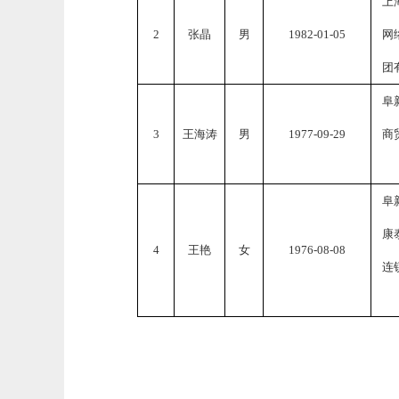
上
2
张晶
男
1982
-
01
-
05
网
团
阜
3
王海涛
男
197
7
-0
9
-
29
商
阜
康
4
王艳
女
19
76
-
08
-
08
连