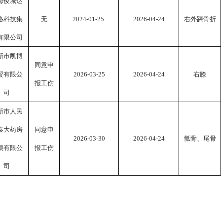
海俊城达
络科技集
无
202
4
-
01
-
25
202
6
-
04
-
24
右外踝骨折
有限公司
新市凯博
同意申
贸有限公
202
6
-
03
-2
5
202
6
-
04
-
24
右膝
报工伤
司
新市人民
泰大药房
同意申
202
6
-
03
-
30
202
6
-
04
-
24
骶骨、尾骨
锁有限公
报工伤
司