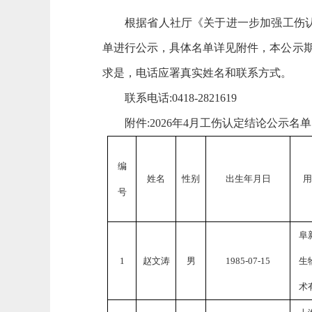
根据省人社厅《关于进一步加强工伤
单进行公示，具体名单详见附件，本公示
求是，电话应署真实姓名和联系方式。
联系电话
:0418-2821619
附件
:202
6
年
4
月工伤认定结论公示名单
编
姓名
性别
出生年月日
用
号
阜
1
赵文涛
男
19
85
-0
7
-
15
生
术