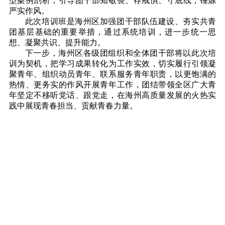
型案例剖析，引导团干部知敬畏、存戒惧、守底线，锤炼
严实作风。
此次培训班是海州区加强团干部队伍建设、夯实共青
团基层基础的重要举措，通过系统培训，进一步统一思
想、凝聚共识、提升能力。
下一步，海州区各级团组织和全体团干部将以此次培
训为契机，把学习成果转化为工作实效，切实履行引领凝
聚青年、组织动员青年、联系服务青年职责，以更饱满的
热情、更务实的作风开展青年工作，团结带领全区广大青
年坚定不移听党话、跟党走，在海州高质量发展的火热实
践中展现青春担当、贡献青春力量。