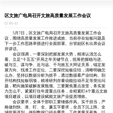
区文旅广电局召开文旅高质量发展工作会议
05-11
5月7日，区文旅广电局召开文旅高质量发展工作会
议，围绕高质量发展工作推进成效、当前存在短板问题及
下一步工作思路举措进行全面部署。分管副区长出席会议
并讲话。
会议强调，一要深刻把握发展大势，精准认清怎么
看。立足
“十五五”开局之年关键节点，统筹把握稳与进、
破与立、谋与争、近与远、干与效五大辩证关系，锚定发
展方向、找准工作定位。二要深挖短板症结，清晰明确怎
么办。坚持以数据分析为抓手，透过数据看产业结构、剖
开结构找短板弱项，精准研判存量动能拉动不足等突出问
题，靶向施策破解发展瓶颈。三要聚焦重点攻坚，务实发
力怎么干。紧紧盯住年度重点任务，全程紧盯4个重点文旅
项目建设，以项目建设赋能文旅产业提质增效。
会议要求，全体干部职工要锤炼作风、实干担当，严
格做到快、准、盯、全、廉五字要求，全员下沉上阵、全
域统筹谋划，做到数据口径全覆盖、工作考量无死角，以