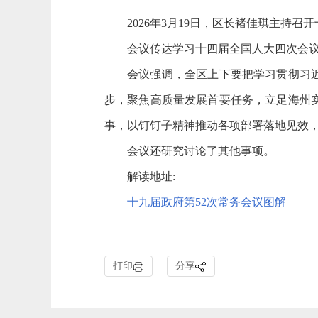
2026年
3
月
19
日，区长褚佳琪主持召开
会议
传达学习十四届全国人大四次会
会议强调，全区上下
要把学习贯彻习
步，聚焦高质量发展首要任务，立足海州
事，以钉钉子精神推动各项部署落地见效
会议还研究讨论了其他事项。
解读地址:
十九届政府第52次常务会议图解
打印
分享