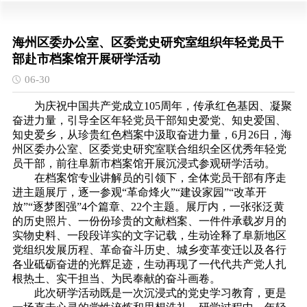
海州区委办公室、区委党史研究室组织年轻党员干
部赴市档案馆开展研学活动
06-30
为庆祝中国共产党成立
105周年，传承红色基因、凝聚
奋进力量，引导全区年轻党员干部知史爱党、知史爱国、
知史爱乡，从珍贵红色档案中汲取奋进力量，6月26日，海
州区委办公室、区委党史研究室联合组织全区优秀年轻党
员干部，前往阜新市档案馆开展沉浸式参观研学活动。
在档案馆专业讲解员的引领下，全体党员干部有序走
进主题展厅，逐一参观
“革命烽火”“建设家园”“改革开
放”“逐梦图强”4个篇章、22个主题。展厅内，一张张泛黄
的历史照片、一份份珍贵的文献档案、一件件承载岁月的
实物史料、一段段详实的文字记载，生动诠释了阜新地区
党组织发展历程、革命奋斗历史、城乡变革变迁以及各行
各业砥砺奋进的光辉足迹，生动再现了一代代共产党人扎
根热土、实干担当、为民奉献的奋斗画卷。
此次研学活动既是一次沉浸式的党史学习教育，更是