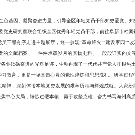
传承红色基因、凝聚奋进力量，引导全区年轻党员干部知史爱党、
区委党史研究室联合组织全区优秀年轻党员干部，前往阜新市档
党员干部有序走进主题展厅，逐一参观
“革命烽火”“建设家园”“
贵的文献档案、一件件承载岁月的实物史料、一段段详实的文
行各业砥砺奋进的光辉足迹，生动再现了一代代共产党人扎根热
学习教育，更是一场直击心灵的党性淬炼和思想洗礼。研学过程
代精神，深刻体悟本地党史发展的艰辛历程与辉煌成就。大家纷
聚焦中心大局，锤炼过硬本领、勇于攻坚克难，奋力书写海州高