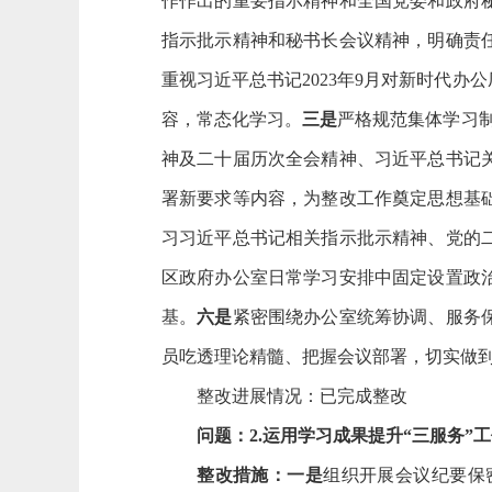
作作出的重要指示精神
和全国党委和政府
指示批示精神和秘书长会议精神
，明确责
重视
习近平总书记
2023年9月
对新时代办公
容
，
常态化学习
。
三
是
严格规范集体学习
神及二十届历次全会精神、习近平总书记
署新要求等内容，为整改工作奠定思想基
习习近平总书记相关指示批示精神、
党的
区政府办公室日常学习安排中固定设置政
基。
六是
紧密围绕办公室统筹协调、服务
员吃透理论精髓、把握会议部署，切实做
整改进展情况：已完成整改
问题：
2.运用学习成果提升“三服务”
整改措施：
一是
组织开展会议纪要保