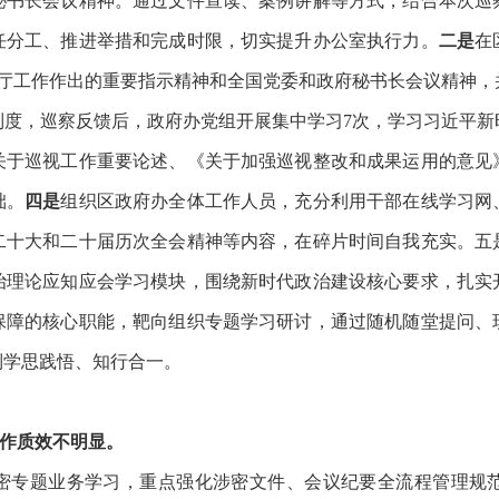
秘书长会议精神
。通过文件宣读、案例讲解等方式，结合本次巡
任分工、推进举措和完成时限，切实提升办公室执行力。
二是
在
厅工作作出的重要指示精神
和全国党委和政府秘书长会议精神
，
制度，巡察反馈后，政府办党组开展集中学习
7次，学习习近平
关于巡视工作重要论述、《关于加强巡视整改和成果运用的意见
础。
四是
组织区政府办全体工作人员，充分利用
干部在线
学习网
二十大和二十届历次全会精神等内容，在碎片时间自我充实。五
治理论应知应会学习模块，围绕新时代政治建设核心要求，扎实
保障的核心职能，靶向组织专题学习研讨，通过随机随堂提问、
到学思践悟、知行合一。
工作质效不明显
。
密专题业务学习，重点强化涉密文件、会议纪要全流程管理规