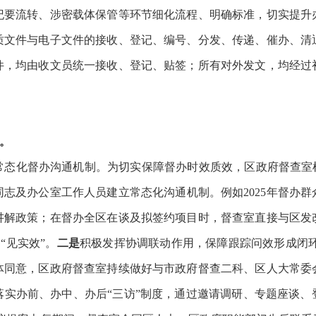
纪要流转、涉密载体保管等环节细化流程、明确标准，切实提升
质文件与电子文件的接收、登记、编号、分发、传递、催办、清
件，均由收文员统一接收、登记、贴签；所有对外发文，均经过
。
常态化督办沟通机制。为切实保障督办时效质效，区政府督查室
志及办公室工作人员建立常态化沟通机制。例如2025年督办
讲解政策；在督办全区在谈及拟签约项目时，督查室直接与区发
“见实效”。
二是
积极发挥协调联动作用，保障跟踪问效形成闭
体同意，区政府督查室持续做好与市政府督查二科、区人大常委
落实办前、办中、办后“三访”制度，通过邀请调研、专题座谈、