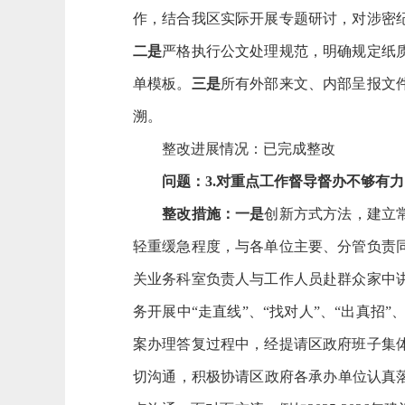
作，结合我区实际开展专题研讨，对涉密
二
是
严格执行公文处理规范，明确规定纸
单模板。
三是
所有外部来文、内部呈报文
溯。
整改进展情况：已完成整改
问题：
3.对重点工作督导督办不够有力
整改措施：
一是
创新方式方法，建立
轻重缓急程度，与各单位主要、分管负责同
关业务科室负责人与工作人员赴群众家中
务开展中“走直线”、“找对人”、“出真招”、
案办理答复过程中，经提请区政府班子集
切沟通，积极协请区政府各承办单位认真