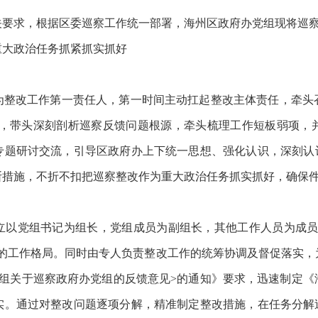
关要求，根据区委巡察工作统一部署，海州区
政府办党组
现将巡
重大政治任务抓紧抓实抓好
为整改工作第一责任人，第一时间主动扛起整改主体责任，牵头
，带头深刻剖析巡察反馈问题根源，牵头梳理工作短板弱项，
专题研讨交流，引导
区政府办
上下统一思想、强化认识，深刻认
断措施，不折不扣把巡察整改作为重大政治任务抓实抓好，确保
立以党组书记为组长，
党组成员
为副组长，其他工作人员为成
”的工作格局。同时由专人负责整改工作的统筹协调及督促落实，
察组关于巡察政府办党组的反馈意见>的通知》要求，迅速制定《
实。通过对整改问题逐项分解，精准制定整改措施，在任务分解过