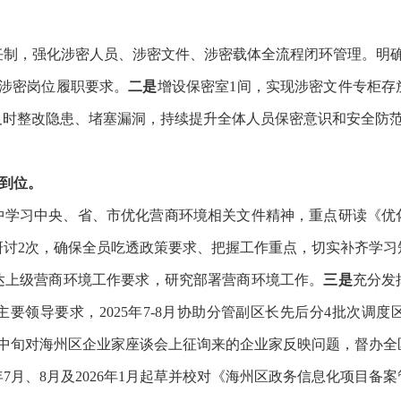
任制，强化涉密人员、涉密文件、涉密载体全流程闭环管理。明
范涉密岗位履职要求。
二是
增设保密室
1间，实现涉密文件专柜存
及时整改隐患、堵塞漏洞，持续提升全体人员保密意识和安全防
不到位。
中学习中央、省、市优化营商环境相关文件精神，重点研读《优
专题研讨2次，确保全员吃透政策要求、把握工作重点，切实补齐学习
达上级营商环境工作要求，研究部署营商环境工作
。
三是
充分发
主要领导要求，
2025年7-8月协助分管副区长先后分4批次调
6月中旬对海州区企业家座谈会上征询来的企业家反映问题，督办全
年7月、8月及2026年1月起草并校对《海州区政务信息化项目备案