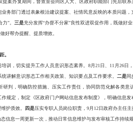
6年建议提案办复期间，督查室会同区人大、区政府职能部门先后
能业务部门透过表象根治建议提案、社情民意反映的本质问题，
合力”。
三是
充分发挥
“办督不分家”良性双进双促作用，既做好业
，做好帮办提醒、提质增效。
差距。
习培训，切实提升工作人员意识形态素养。
8月21日、11月2
系统讲解意识形态工作相关政策、知识要点及工作要求。
二是
同
析研判，明确防控措施、压实工作责任，协同防范化解各类意
工作规定，制定《区政府门户网站信息发布制度》，明确信息发
理维护质效。
四是
压实专职人员岗位职责，
9月12日政府办主任
动态信息一周更新一次
，推动
日常信息维护与发布审核工作持续