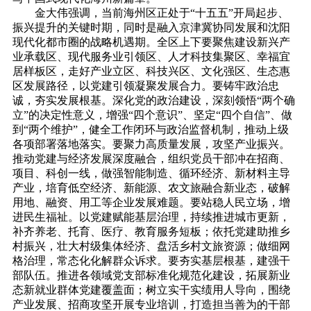
金大伟强调，当前海州区正处于
“十五五”开局起步、
振兴提升的关键时期，同时是融入京津冀协同发展和沈阳
现代化都市圈的战略机遇期。全区上下要聚焦建设新兴产
业承载区、现代服务业引领区、人才科技集聚区、幸福宜
居样板区，走好产业立区、科技兴区、文化强区、生态惠
区发展路径，以党建引领凝聚发展合力。要铸牢政治忠
诚，夯实发展根基。深化党的政治建设，深刻领悟“两个确
立”的决定性意义，增强“四个意识”、坚定“四个自信”、做
到“两个维护”，健全工作闭环与政治监督机制，推动上级
各项部署落地落实。要聚力高质量发展，攻坚产业振兴。
推动党建与经济发展深度融合，组织党员干部冲在招商、
项目、科创一线，做强智能制造、循环经济、新材料主导
产业，培育低空经济、新能源、农文旅融合新业态，破解
用地、融资、用工等企业发展难题。要站稳人民立场，增
进民生福祉。以党建赋能基层治理，持续推进城市更新，
补齐养老、托育、医疗、教育服务短板；依托党建助推乡
村振兴，壮大村级集体经济、盘活乡村文旅资源；做细网
格治理，常态化化解群众诉求。要夯实基层根基，建强干
部队伍。推进各领域党支部标准化规范化建设，拓展新业
态新就业群体党建覆盖面；树立实干实绩用人导向，围绕
产业发展、招商攻坚开展专业培训，打造担当善为的干部