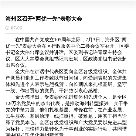
海州区召开“两优一先”表彰大会
07-06
在中国共产党成立
105周年之际，7月3日，海州区“两
优一先”表彰大会在区行政服务中心二楼会议室召开。区委
书记金大伟出席会议并讲话。区委副书记许青双主持会
议。区人大常委会党组书记韦宏斌，区政协党组书记张超
出席会议。
金大伟在讲话中代表区委向全区各级党组织、全体共
产党员和党务工作者致以节日问候，向受到表彰的先进集
体和先进个人表示热烈祝贺，向长期以来扎根基层、坚守
一线、作出贡献的党员、干部致以衷心感谢。
金大伟指出，受表彰的先进集体和先进个人，是全区
1.9万名党员中的杰出代表，是推动海州转型振兴、实干争
先的中坚力量。他们扎根基层、冲锋在前，在产业发展、
民生服务、基层治理一线扛重担、破难题，用实干担当诠
释了党员本色。全区各级党组织和广大党员要以先进典型
为标杆，把榜样力量转化为干事创业的实际行动，共同谱
写中国式现代化海州新篇章。