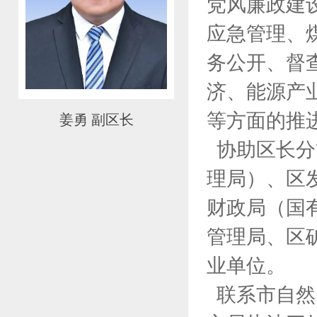
党风廉政建
应急管理、
务公开、督
济、能源产
等方面的推
姜勇 副区长
协助区长分
理局）、区
财政局（国
管理局、区
业单位。
联系市自然