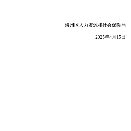
海州区
人力资源和社会保障局
202
5
年
4
月
15
日