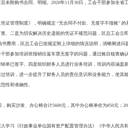
证后
未
附购书合同、明细。
2020年11月30日
，
工会干部参加全省
及凭证管理制度》，明确规定
“无合同不付款、无签字不报账” 
查。二是为切实解决历史遗留的凭证不规范问题，区总工会立即组
9月的购书费用，区总工会已按规定附上详细的情况说明，清晰阐述
会干部参加培训班报销往返车票无签字的问题，通过账目核查确认此次培训
报销单已签字。四是组织财务人员进行业务培训，培训内容涵盖
通过培训，进一步提升了财务人员的责任意识和业务能力，使其
规范性和准确性。
19日，购买沙发、办公椅合计5600元，其中办公椅单价为850元
；
2
深入学习《行政事业单位国有资产配置管理办法》《中华人民共